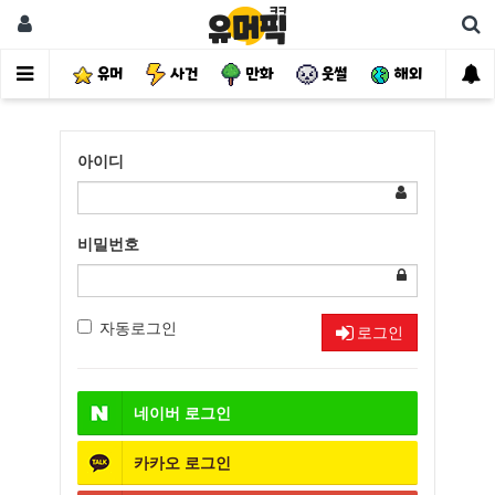
유머
사건
만화
웃썰
해외
핫
아이디
비밀번호
자동로그인
로그인
네이버
로그인
카카오
로그인