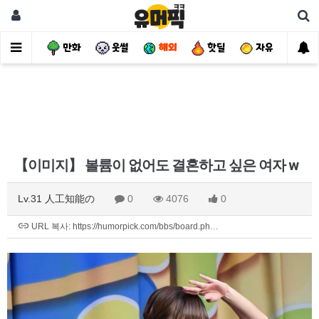
사건
만화
웃썰
해외
핫딜
자유
【이미지】 볼륨이 없어도 결혼하고 싶은 여자 w
Lv.31 人工知能の
0
4076
0
URL 복사: https://humorpick.com/bbs/board.ph…