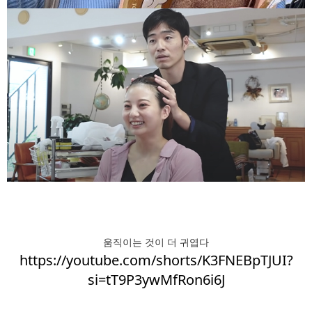
움직이는 것이 더 귀엽다
https://youtube.com/shorts/K3FNEBpTJUI?
si=tT9P3ywMfRon6i6J