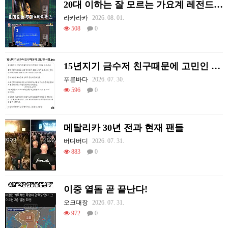
20대 이하는 잘 모르는 가요계 레전드 썰
라카라카
2026. 08. 01.
508
0
15년지기 금수저 친구때문에 고민인 사람
푸른바다
2026. 07. 30.
596
0
메탈리카 30년 전과 현재 팬들
버디버디
2026. 07. 31.
883
0
이중 열돔 곧 끝난다!
오크대장
2026. 07. 31.
972
0