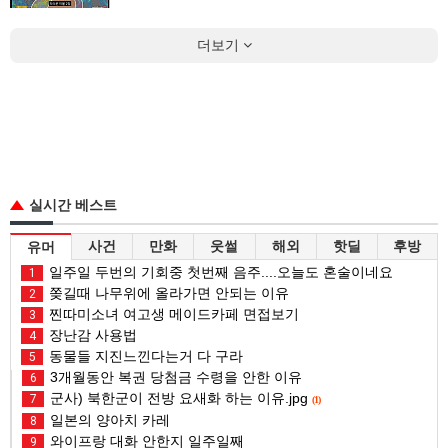
더보기
실시간 베스트
사건
만화
웃썰
해외
핫딜
후방
유머
일주일 두번의 기회중 첫번째 음주....오늘도 혼술이네요
1
쫒길때 나무위에 올라가면 안되는 이유
2
찐따미소녀 여고생 메이드카페 면접보기
3
장난감 사용법
4
동물들 지진느낀다는거 다 구라
5
3개월동안 복권 당첨금 수령을 안한 이유
6
군사) 북한군이 전방 요새화 하는 이유.jpg
7
(1)
일본의 양아치 카레
8
와이프랑 대화 안한지 일주일째
9