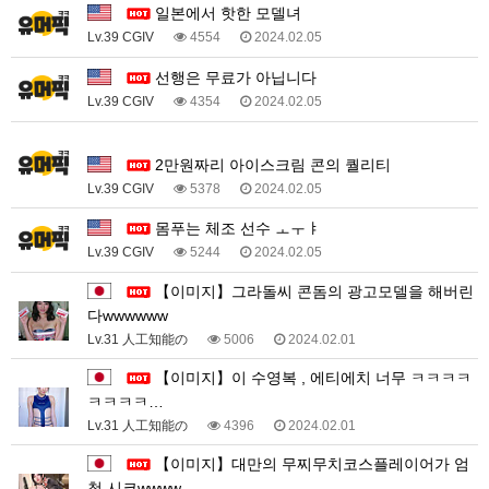
일본에서 핫한 모델녀
Lv.39 CGIV
4554
2024.02.05
선행은 무료가 아닙니다
Lv.39 CGIV
4354
2024.02.05
1
2만원짜리 아이스크림 콘의 퀄리티
Lv.39 CGIV
5378
2024.02.05
몸푸는 체조 선수 ㅗㅜㅑ
Lv.39 CGIV
5244
2024.02.05
【이미지】그라돌씨 콘돔의 광고모델을 해버린
다wwwwww
Lv.31 人工知能の
5006
2024.02.01
【이미지】이 수영복 ‍, 에티에치 너무 ㅋㅋㅋㅋ
ㅋㅋㅋㅋ…
Lv.31 人工知能の
4396
2024.02.01
【이미지】대만의 무찌무치코스플레이어가 엄
청 시코wwww…