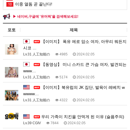
이중 열돔 곧 끝난다!
10
▶ 네이버,구글에 '유머픽'을 검색해보세요!
포토
제목
【이미지】 폭유 에로 암소 여자, 아무리 뭐든지
시코 …
Lv.31 人工知能の
4985
2024.02.05
【동영상】 미니 스카드 큰 가슴 여자, 발견되는
www…
Lv.31 人工知能の
5174
2024.02.05
【이미지】북유럽의 JK 집단, 발육이 레베치 w
wwww…
Lv.31 人工知能の
4322
2024.02.05
3
우리 가족이 치킨을 안먹게 된 이유 (슬픔주의)
Lv.39 CGIV
7844
2024.02.05