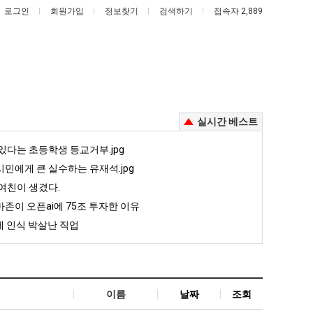
로그인
회원가입
정보찾기
검색하기
접속자 2,889
실시간 베스트
서
이
있다는 초등학생 등교거부.jpg
울
번
민에게 큰 실수하는 유재석.jpg
토
에
여친이 생겼다.
박
아
살려낸 남자의 소울푸드 제육볶음의 위력 ㅋㅋ
서울 토박이 안재현 "왜 서울로 독립해?"
이번에 아마존이 오픈ai에 75조 투자한 이유
존이 오픈ai에 75조 투자한 이유
이
마
 인식 박살난 직업
안
존
5
퇴사했다!!!!
08.05
08.05
재
이
 근황
서울 토박이 안재현 "왜 서울로 독립해?"
08.05
08.05
현
오
다.
양산 기온 닷새째 40도 넘겨…‘최고기온 42도 가능성도’
08.05
08.05
"왜
픈
혼남;;
이번에 아마존이 오픈ai에 75조 투자한 이유
08.05
08.05
이름
날짜
조회
서
ai
할까요?
백종원이 알려주는 가장 최악의 창업과정 .JPG
08.05
08.05