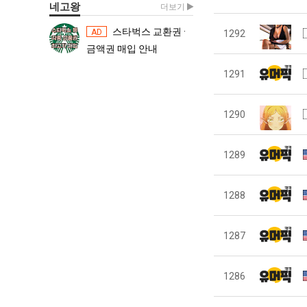
네고왕
더보기
스타벅스 교환권 ·
스타벅스 교환권 ·
AD
AD
1292
금액권 매입 안내
금액권 매입 
1291
1290
1289
1288
1287
1286