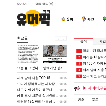
즐겨찾기
08월 08일(토)
유머
사건
최근글
사건
유머
요
망
서
이
망해가던 장사를
1
즘
해
울
번
여러분 13살짜
2
늘
가
토
에
키 150 여자의 
3
고
던
박
아
다고 깝치는데 어떻게 할까요?
요즘 늘고 있다는 초등학생 등교거부.jpg
망해가던 장사를 살려낸 남자의 소울푸드 제육볶음의 위력 ㅋㅋ
서울 토박이 안재현 "왜 서울로 독립해?"
이번에 아마존이 오
세계 담배 시총 T
4
있
장
이
마
요새 치고 올라오
5
다
사
안
존
ㅋㅋ
세계 담배 시총 TOP 15
퇴사했다!!!!
08.05
08.05
는
를
재
이
업
드디어 정복했다는 시각장애 근황
서울 토박이 안재현 "왜 서울로 독립해
08.05
08.05
▶ 네이버,구
초
살
현
오
g
나도 이제 여친이 생겼다.
양산 기온 닷새째 40도 넘겨…‘최고기온 42도 가능성
08.05
08.05
등
려
"왜
픈
카톡 프사 때문에 엄마한테 혼남;;
이번에 아마존이 오픈ai에 75조 투자한
08.05
08.05
번호
포토
학
낸
서
ai
S
여러분 13살짜리가 복싱 좀 배웠다고 깝치는데 어떻게 할까요?
백종원이 알려주는 가장 최악의 창업과정 .
08.05
08.05