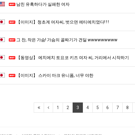
남친 유혹하다가 실패한 여자
【이미지】청초계 여자씨, 벗으면 에티에치였다! ! !
그 찬, 작은 가슴! 가슴의 골짜기가 견딜 wwwwwwwww
【동영상】 에치에치 토요코 키즈 여자 씨, 거리에서 시작하기
【이미지】 스카이 마크 유니폼, 너무 야한
1
2
3
4
5
6
7
8