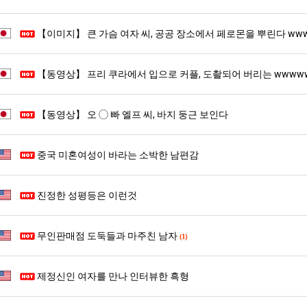
스타벅스 교환권 ·
AD
【이미지】 큰 가슴 여자 씨, 공공 장소에서 페로몬을 뿌린다 ww
안내
금액권 매입 안내
【동영상】 프리 쿠라에서 입으로 커플, 도촬되어 버리는 wwww
【동영상】 오 ◯ 빠 엘프 씨, 바지 둥근 보인다
중국 미혼여성이 바라는 소박한 남편감
진정한 성평등은 이런것
무인판매점 도둑들과 마주친 남자
(1)
제정신인 여자를 만나 인터뷰한 흑형