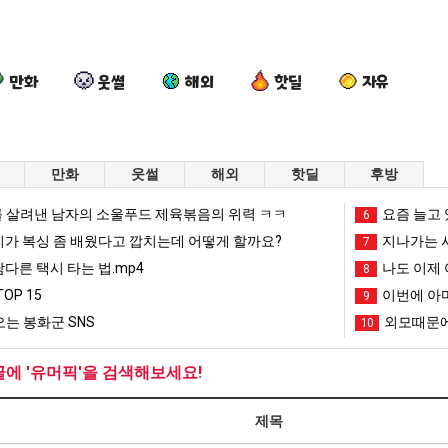
만화
웃썰
해외
핫딜
자유
만화
웃썰
해외
핫딜
후방
양
여
요
망
 살려낸 남자의 소울푸드 제육볶음의 위력 ㅋㅋ
요즘 늘고 
6
산
러
즘
해
리가 복싱 좀 배웠다고 깝치는데 어떻게 할까요?
지나가는 시
7
기
분
늘
가
남다른 택시 타는 법.mp4
나도 이제 
8
온
13
고
던
픈ai에 75조 투자한 이유
양산 기온 닷새째 40도 넘겨…‘최고기온 42도 가능성도’
여러분 13살짜리가 복싱 좀 배웠다고 깝치는데 어떻게 할까요?
요즘 늘고 있다는 초등학생 등교거부.jpg
망해가던 장사를 
OP 15
이번에 아마
9
닷
살
있
장
는 봉화군 SNS
외모때문에
10
새
짜
다
사
망해가던 장사를 살려낸 남자의 소울푸드 제육볶음의 위력 ㅋㅋ
세계 담배 시총 TOP 1
08.05
08.05
째
리
는
를
?"
외모때문에 인식 박살난 직업
드디어 정복했다는 시각장애
08.05
08.05
글에 '유머픽'을 검색해보세요!
40
가
초
살
도’
요즘 늘고 있다는 초등학생 등교거부.jpg
나도 이제 여친이 생겼
08.05
08.05
도
복
등
려
 이유
엄마 요새는 꺄! 를 어떻게 쓰는지 알아?
카톡 프사 때문에 엄마한테 
08.05
08.05
제목
넘
싱
학
낸
JPG
요새 치고 올라오는 봉화군 SNS
여러분 13살짜리가 복싱 좀 배웠다고 깝치는데 어떻게 
08.05
08.05