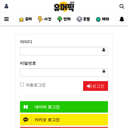
유머
사건
만화
웃썰
해외
핫
아이디
비밀번호
자동로그인
로그인
네이버
로그인
카카오
로그인