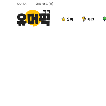
즐겨찾기
08월 06일(목)
유머
사건