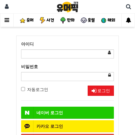
유머
사건
만화
웃썰
해외
핫
아이디
비밀번호
자동로그인
로그인
네이버
로그인
카카오
로그인