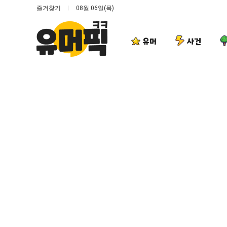
즐겨찾기
08월 06일(목)
유머
사건