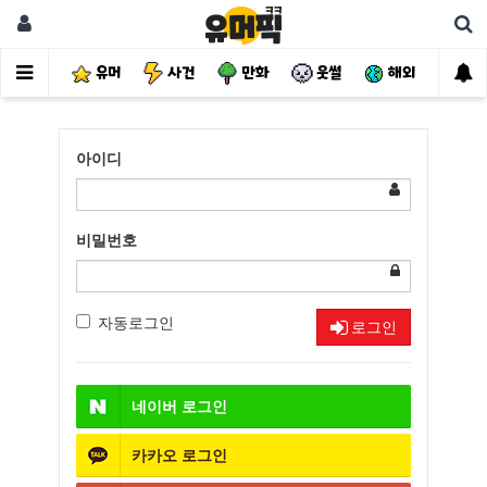
유머
사건
만화
웃썰
해외
핫
아이디
비밀번호
자동로그인
로그인
네이버
로그인
카카오
로그인