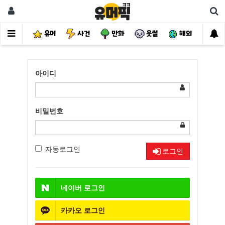
유머
사건
만화
웃썰
해외
핫
아이디
비밀번호
자동로그인
로그인
네이버
로그인
카카오
로그인