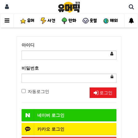
유머
사건
만화
웃썰
해외
핫
아이디
비밀번호
자동로그인
로그인
네이버
로그인
카카오
로그인