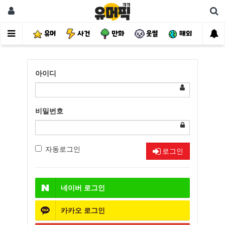
유머
사건
만화
웃썰
해외
핫
아이디
비밀번호
자동로그인
로그인
네이버
로그인
카카오
로그인