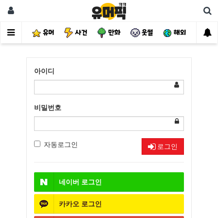
유머
사건
만화
웃썰
해외
핫
아이디
비밀번호
자동로그인
로그인
네이버
로그인
카카오
로그인