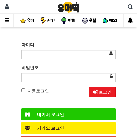
유머
사건
만화
웃썰
해외
핫
아이디
비밀번호
자동로그인
로그인
네이버
로그인
카카오
로그인