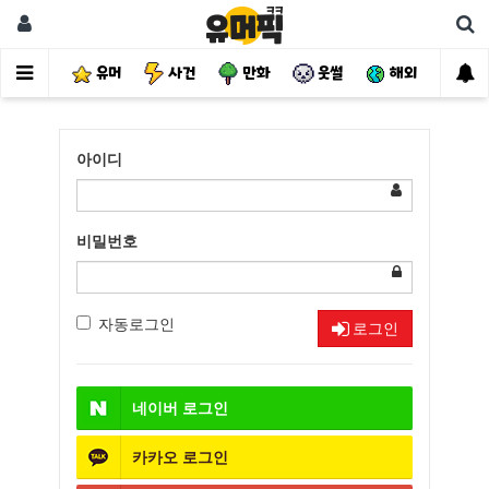
유머
사건
만화
웃썰
해외
핫
아이디
비밀번호
자동로그인
로그인
네이버
로그인
카카오
로그인