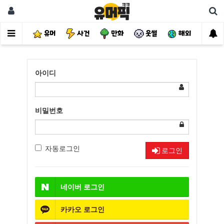
유머
사건
만화
웃썰
해외
핫
아이디
비밀번호
자동로그인
로그인
네이버
로그인
카카오
로그인