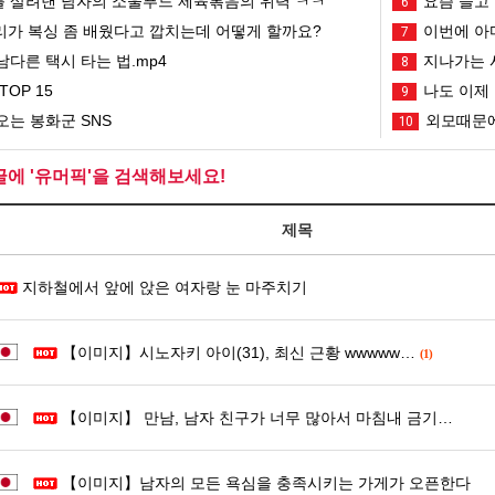
 살려낸 남자의 소울푸드 제육볶음의 위력 ㅋㅋ
요즘 늘고 
6
리가 복싱 좀 배웠다고 깝치는데 어떻게 할까요?
이번에 아마
7
남다른 택시 타는 법.mp4
지나가는 시
8
OP 15
나도 이제 
9
는 봉화군 SNS
외모때문에
10
글에 '유머픽'을 검색해보세요!
제목
지하철에서 앞에 앉은 여자랑 눈 마주치기
【이미지】시노자키 아이(31), 최신 근황 wwwww…
(1)
【이미지】 만남, 남자 친구가 너무 많아서 마침내 금기…
【이미지】남자의 모든 욕심을 충족시키는 가게가 오픈한다