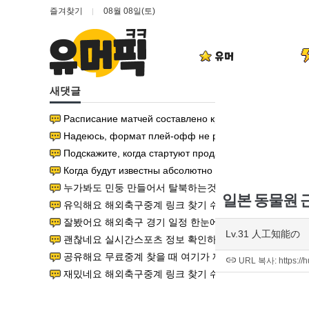
즐겨찾기
08월 08일(토)
유머
새댓글
Расписание матчей составлено крайне удобно для н
08.05
Надеюсь, формат плей-офф не решат внезапно помен
08.05
Подскажите, когда стартуют продажи билетов на инт? 
08.05
Когда будут известны абсолютно все команды из зак
08.05
누가봐도 민둥 만들어서 탈북하는것들이나 뭔가 쳐들어오
08.05
일본 동물원 
유익해요 해외축구중계 링크 찾기 쉬워서 자주 와요. 참고
잘봤어요 해외축구 경기 일정 한눈에 보기 좋아요. 덕분에 e
Lv.31 人工知能の
괜찮네요 실시간스포츠 정보 확인하기 좋아요. 그래도 epl
공유해요 무료중계 찾을 때 여기가 제일 편해요. 그리고 
URL 복사: https://
재밌네요 해외축구중계 링크 찾기 쉬워서 자주 와요. 그래