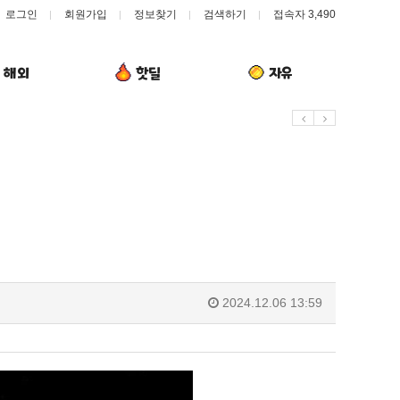
로그인
회원가입
정보찾기
검색하기
접속자 3,490
해외
핫딜
자유
유익해
20:31
좋네요
19:31
감사해
19:23
유익해
18:52
좋네요
08.06
08.05
08.05
2024.12.06 13:59
08.05
08.05
08.05