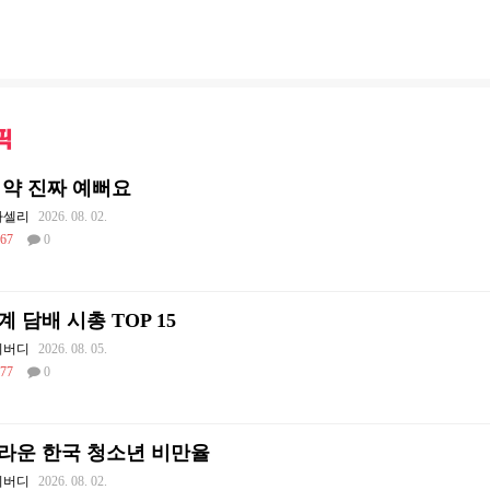
픽
 약 진짜 예뻐요
라셀리
2026. 08. 02.
67
0
계 담배 시총 TOP 15
디버디
2026. 08. 05.
77
0
라운 한국 청소년 비만율
디버디
2026. 08. 02.