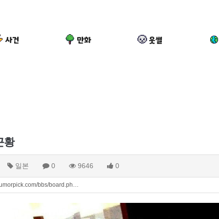
사건
만화
웃썰
ашего часово…
ять. https:/…
https://g…
рытых квали…
는 낌새를 미리 알아차리기 위함이지 저걸 전쟁준비라고 하…
근황
로 무료스포츠중계 정보 확인할 때 출처 꼭 체크해요.…
pl중계 볼 때 공식 중계 채널 먼저 찾아봐요. …
일본
0
9646
0
중계 볼 때 공식 중계 채널 먼저 찾아봐요. 북마크…
무료스포츠중계 정보 확인할 때 출처 꼭 체크해요. 앞…
humorpick.com/bbs/board.ph…
서 해외축구중계도 정식 서비스로 봐야 안전해요. 다음…