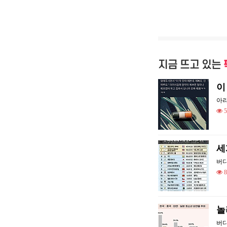
지금 뜨고 있는
이
아
5
세
버
8
놀
버