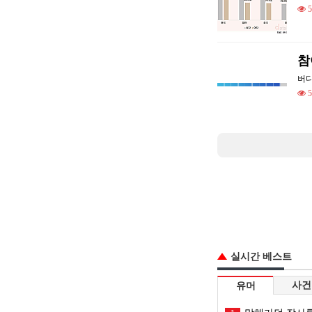
5
참
버
5
실시간 베스트
사건
유머