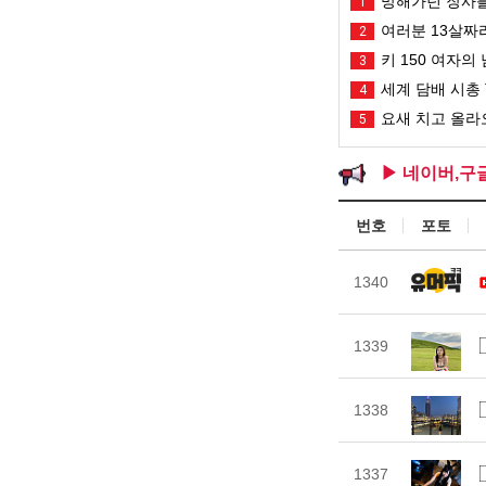
망해가던 장사를
1
여러분 13살짜
2
키 150 여자의 
3
세계 담배 시총 T
4
요새 치고 올라오
5
▶ 네이버,구
번호
포토
1340
1339
1338
1337