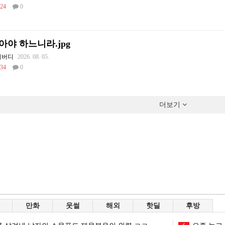
24
0
아야 하느니라.jpg
디버디
2026. 08. 05.
34
0
더보기
만화
웃썰
해외
핫딜
후방