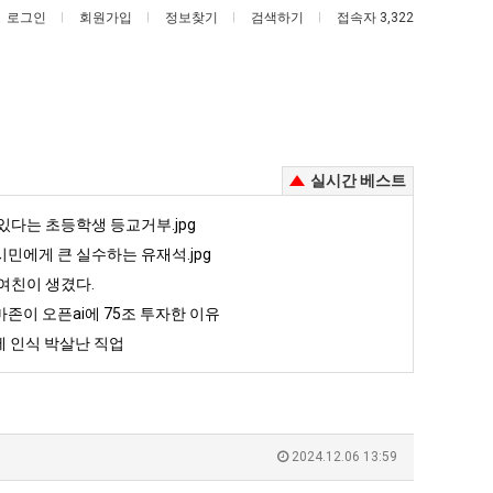
로그인
회원가입
정보찾기
검색하기
접속자 3,322
실시간 베스트
서
양
있다는 초등학생 등교거부.jpg
울
산
민에게 큰 실수하는 유재석.jpg
토
기
여친이 생겼다.
박
온
존이 오픈ai에 75조 투자한 이유
 때문에 엄마한테 혼남;;
서울 토박이 안재현 "왜 서울로 독립해?"
양산 기온 닷새째 40도 넘겨…‘최고기온 42도 가능성도’
이
닷
 인식 박살난 직업
안
새
5
퇴사했다!!!!
08.05
08.05
재
째
 근황
서울 토박이 안재현 "왜 서울로 독립해?"
08.05
08.05
현
40
다.
양산 기온 닷새째 40도 넘겨…‘최고기온 42도 가능성도’
08.05
08.05
"왜
도
혼남;;
이번에 아마존이 오픈ai에 75조 투자한 이유
08.05
08.05
2024.12.06 13:59
서
넘
할까요?
백종원이 알려주는 가장 최악의 창업과정 .JPG
08.05
08.05