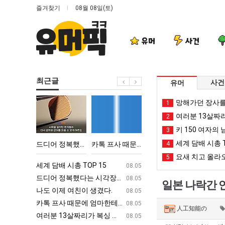
즐겨찾기
08월 08일(토)
유머
사건
최근글
사건
유머
드
카
서
양
망해가던 장사를
1
디
톡
울
산
여러분 13살짜
2
어
프
토
기
키 150 여자의 
3
정
사
박
온
세계 담배 시총 T
어떻게 쓰는지 알아?
드디어 정복했다는 시각장애 근황
카톡 프사 때문에 엄마한테 혼남;;
서울 토박이 안재현 "왜 서울로 독립해?"
4
양산 기온 닷새째 40
복
때
이
닷
요새 치고 올라오
5
했
문
안
새
ㅋㅋ
세계 담배 시총 TOP 15
퇴사했다!!!!
08.05
08.05
다
에
재
째
업
드디어 정복했다는 시각장애 근황
서울 토박이 안재현 "왜 서울로 독립해
08.05
08.05
일본 나락간 
는
엄
현
40
g
나도 이제 여친이 생겼다.
양산 기온 닷새째 40도 넘겨…‘최고기온 42도 가능성
08.05
08.05
시
마
"왜
도
카톡 프사 때문에 엄마한테 혼남;;
이번에 아마존이 오픈ai에 75조 투자한
08.05
08.05
人工知能の
각
한
서
넘
S
여러분 13살짜리가 복싱 좀 배웠다고 깝치는데 어떻게 할까요?
백종원이 알려주는 가장 최악의 창업과정 .
08.05
08.05