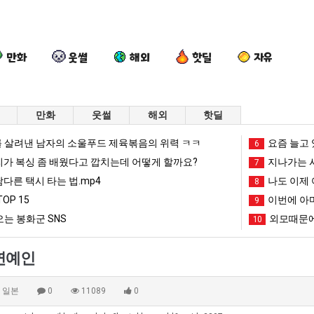
만화
웃썰
해외
핫딜
자유
만화
웃썰
해외
핫딜
여
엄
드
카
 살려낸 남자의 소울푸드 제육볶음의 위력 ㅋㅋ
요즘 늘고 
6
러
마
디
톡
리가 복싱 좀 배웠다고 깝치는데 어떻게 할까요?
지나가는 시
7
분
요
어
프
남다른 택시 타는 법.mp4
나도 이제 
8
13
새
정
사
OP 15
이번에 아마
도 넘겨…‘최고기온 42도 가능성도’
여러분 13살짜리가 복싱 좀 배웠다고 깝치는데 어떻게 할까요?
엄마 요새는 꺄! 를 어떻게 쓰는지 알아?
드디어 정복했다는 시각장애 근황
9
카톡 프사
살
는
복
때
는 봉화군 SNS
외모때문에
10
짜
꺄!
했
문
망해가던 장사를 살려낸 남자의 소울푸드 제육볶음의 위력 ㅋㅋ
세계 담배 시총 TOP 1
08.05
08.05
리
를
다
에
?"
외모때문에 인식 박살난 직업
드디어 정복했다는 시각장애
08.05
08.05
연예인
가
어
는
엄
도’
요즘 늘고 있다는 초등학생 등교거부.jpg
나도 이제 여친이 생겼
08.05
08.05
복
떻
시
마
 이유
엄마 요새는 꺄! 를 어떻게 쓰는지 알아?
카톡 프사 때문에 엄마한테 
08.05
08.05
일본
0
11089
0
싱
게
각
한
JPG
요새 치고 올라오는 봉화군 SNS
여러분 13살짜리가 복싱 좀 배웠다고 깝치는데 어떻게 
08.05
08.05