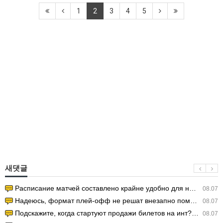
1
2
3
4
5
새댓글
Расписание матчей составлено крайне удобно для нашего часово…
08.07
Надеюсь, формат плей-офф не решат внезапно поменять. https:/…
08.07
Подскажите, когда стартуют продажи билетов на инт? https://g…
08.07