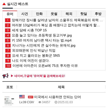
실시간 베스트
사건
만화
웃썰
해외
핫딜
후방
유머
망해가던 장사를 살려낸 남자의 소울푸드 제육볶음의 위력 ㅋㅋ
1
여러분 13살짜리가 복싱 좀 배웠다고 깝치는데 어떻게 할까요?
2
세계 담배 시총 TOP 15
3
요즘 늘고 있다는 초등학생 등교거부.jpg
4
키 150 여자의 남다른 택시 타는 법.mp4
5
지나가는 시민에게 큰 실수하는 유재석.jpg
6
외모때문에 인식 박살난 직업
7
요새 치고 올라오는 봉화군 SNS
8
나도 이제 여친이 생겼다.
9
이번에 아마존이 오픈ai에 75조 투자한 이유
10
▶ 네이버,구글에 '유머픽'을 검색해보세요!
포토
제목
미국에서 사용하면 안되는 단어
Lv.39 CGIV
34857
2025.01.03