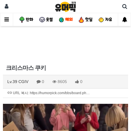
사건
만화
웃썰
해외
핫딜
자유
크리스마스 쿠키
Lv.39 CGIV
0
8605
0
URL 복사: https://humorpick.com/bbs/board.ph…