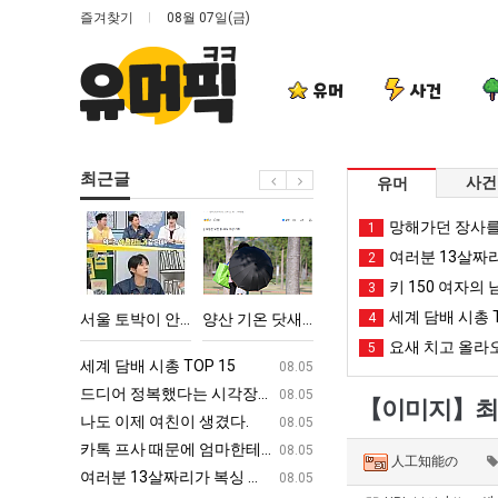
즐겨찾기
08월 07일(금)
유머
사건
최근글
사건
유머
서
양
세
드
망해가던 장사를
1
울
산
계
디
여러분 13살짜
2
토
기
담
어
키 150 여자의 
3
박
온
배
정
세계 담배 시총 T
악의 창업과정 .JPG
서울 토박이 안재현 "왜 서울로 독립해?"
양산 기온 닷새째 40도 넘겨…‘최고기온 42도 가능성도’
세계 담배 시총 TOP 15
4
드디어 정복했
이
닷
시
복
요새 치고 올라오
5
안
새
총
했
ㅋㅋ
세계 담배 시총 TOP 15
퇴사했다!!!!
08.05
08.05
재
째
TOP
다
업
드디어 정복했다는 시각장애 근황
서울 토박이 안재현 "왜 서울로 독립해
08.05
08.05
【이미지】최근
현
40
15
는
g
나도 이제 여친이 생겼다.
양산 기온 닷새째 40도 넘겨…‘최고기온 42도 가능성
08.05
08.05
"왜
도
시
카톡 프사 때문에 엄마한테 혼남;;
이번에 아마존이 오픈ai에 75조 투자한
08.05
08.05
人工知能の
서
넘
각
S
여러분 13살짜리가 복싱 좀 배웠다고 깝치는데 어떻게 할까요?
백종원이 알려주는 가장 최악의 창업과정 .
08.05
08.05