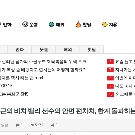
만화
웃썰
해외
핫딜
자유
만화
웃썰
해외
핫딜
여
백
서
양
 살려낸 남자의 소울푸드 제육볶음의 위력 ㅋㅋ
요즘 늘고 
6
러
종
울
산
리가 복싱 좀 배웠다고 깝치는데 어떻게 할까요?
지나가는 시
7
분
원
토
기
남다른 택시 타는 법.mp4
이번에 아마
8
13
이
박
온
OP 15
나도 이제 
다는 시각장애 근황
여러분 13살짜리가 복싱 좀 배웠다고 깝치는데 어떻게 할까요?
백종원이 알려주는 가장 최악의 창업과정 .JPG
서울 토박이 안재현 "왜 서울로 독립해?"
9
양산 기온 닷새
살
알
이
닷
는 봉화군 SNS
외모때문에
10
짜
려
안
새
망해가던 장사를 살려낸 남자의 소울푸드 제육볶음의 위력 ㅋㅋ
세계 담배 시총 TOP 1
08.05
08.05
리
주
재
째
?"
외모때문에 인식 박살난 직업
드디어 정복했다는 시각장애
08.05
08.05
의 비치 밸리 선수의 안면 편차치, 한계 돌파하는 
가
는
현
40
도’
요즘 늘고 있다는 초등학생 등교거부.jpg
나도 이제 여친이 생겼
08.05
08.05
복
가
"왜
도
 이유
엄마 요새는 꺄! 를 어떻게 쓰는지 알아?
카톡 프사 때문에 엄마한테 
08.05
08.05
일본
0
5279
0
싱
장
서
넘
JPG
요새 치고 올라오는 봉화군 SNS
여러분 13살짜리가 복싱 좀 배웠다고 깝치는데 어떻게 
08.05
08.05