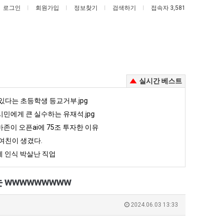
로그인
회원가입
정보찾기
검색하기
접속자 3,581
실시간 베스트
세
드
있다는 초등학생 등교거부.jpg
계
디
민에게 큰 실수하는 유재석.jpg
담
어
존이 오픈ai에 75조 투자한 이유
배
정
여친이 생겼다.
째 40도 넘겨…‘최고기온 42도 가능성도’
세계 담배 시총 TOP 15
드디어 정복했다는 시각장애 근황
시
복
 인식 박살난 직업
총
했
5
퇴사했다!!!!
08.05
08.05
TOP
다
 근황
서울 토박이 안재현 "왜 서울로 독립해?"
08.05
08.05
wwwwwwwww
15
는
다.
양산 기온 닷새째 40도 넘겨…‘최고기온 42도 가능성도’
08.05
08.05
시
혼남;;
이번에 아마존이 오픈ai에 75조 투자한 이유
08.05
08.05
2024.06.03 13:33
각
할까요?
백종원이 알려주는 가장 최악의 창업과정 .JPG
08.05
08.05