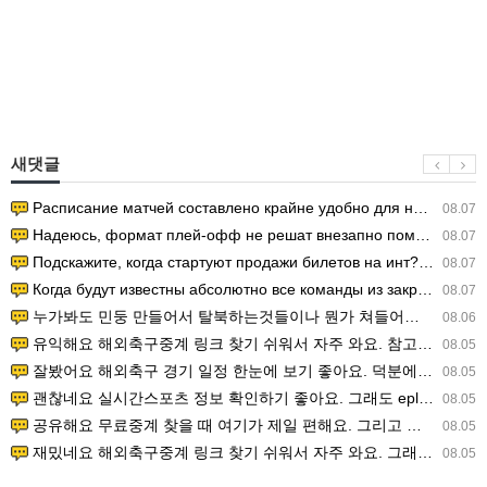
새댓글
Расписание матчей составлено крайне удобно для нашего часово…
08.07
Надеюсь, формат плей-офф не решат внезапно поменять. https:/…
08.07
Подскажите, когда стартуют продажи билетов на инт? https://g…
08.07
Когда будут известны абсолютно все команды из закрытых квали…
08.07
누가봐도 민둥 만들어서 탈북하는것들이나 뭔가 쳐들어오는 낌새를 미리 알아차리기 위함이지 저걸 전쟁준비라고 하…
08.06
유익해요 해외축구중계 링크 찾기 쉬워서 자주 와요. 참고로 무료스포츠중계 정보 확인할 때 출처 꼭 체크해요.…
08.05
잘봤어요 해외축구 경기 일정 한눈에 보기 좋아요. 덕분에 epl중계 볼 때 공식 중계 채널 먼저 찾아봐요. …
08.05
괜찮네요 실시간스포츠 정보 확인하기 좋아요. 그래도 epl중계 볼 때 공식 중계 채널 먼저 찾아봐요. 북마크…
08.05
공유해요 무료중계 찾을 때 여기가 제일 편해요. 그리고 무료스포츠중계 정보 확인할 때 출처 꼭 체크해요. 앞…
08.05
재밌네요 해외축구중계 링크 찾기 쉬워서 자주 와요. 그래서 해외축구중계도 정식 서비스로 봐야 안전해요. 다음…
08.05