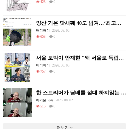
428
0
양산 기온 닷새째 40도 넘겨…‘최고기온 42도 가능성도’
버디버디
2026. 08. 05.
653
0
서울 토박이 안재현 "왜 서울로 독립해?"
버디버디
2026. 08. 05.
757
0
한 스트리머가 담배를 절대 하지않는 이유
아기물티슈
2026. 08. 02.
516
0
더보기