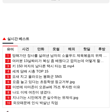
실시간 베스트
사건
만화
웃썰
해외
핫딜
후방
유머
망해가던 장사를 살려낸 남자의 소울푸드 제육볶음의 위력 ㅋㅋ
1
여러분 13살짜리가 복싱 좀 배웠다고 깝치는데 어떻게 할까요?
2
키 150 여자의 남다른 택시 타는 법.mp4
3
세계 담배 시총 TOP 15
4
요새 치고 올라오는 봉화군 SNS
5
요즘 늘고 있다는 초등학생 등교거부.jpg
6
이번에 아마존이 오픈ai에 75조 투자한 이유
7
나도 이제 여친이 생겼다.
8
지나가는 시민에게 큰 실수하는 유재석.jpg
9
외모때문에 인식 박살난 직업
10