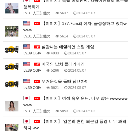
【이미지】특촬 히로인씨, 엉덩이만으로 모두를
행복하게 …
Lv.31 人工知能の
5637
2024.05.07
【이미지】177.7cm의 여자, 급성장하고 있다w
www…
Lv.31 人工知能の
5614
2024.05.07
실감나는 에엘리언 스팀 게임
Lv.39 CGIV
4933
2024.05.07
미국의 납치 몰래카메라
Lv.39 CGIV
5266
2024.05.07
무거운것을 들때 남녀차이
Lv.39 CGIV
5621
2024.05.07
【이미지】여성 속옷 원단, 너무 얇은 wwwwww
www
Lv.31 人工知能の
5853
2024.05.02
【이미지】 일본의 흔한 퇴근길 풍경 너무 과격
하다 ww…