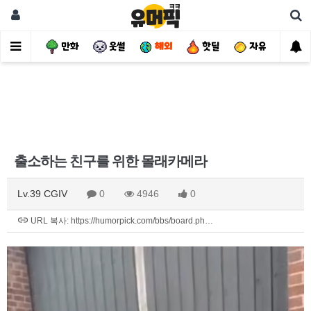
사건
만화
웃썰
해외
핫딜
자유
출소하는 친구를 위한 몰래카메라
Lv.39 CGIV
0
4946
0
URL 복사: https://humorpick.com/bbs/board.ph…