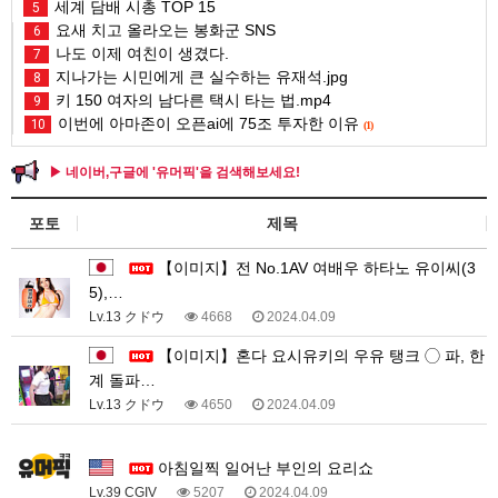
세계 담배 시총 TOP 15
5
요새 치고 올라오는 봉화군 SNS
6
나도 이제 여친이 생겼다.
7
지나가는 시민에게 큰 실수하는 유재석.jpg
8
키 150 여자의 남다른 택시 타는 법.mp4
9
이번에 아마존이 오픈ai에 75조 투자한 이유
10
(1)
▶ 네이버,구글에 '유머픽'을 검색해보세요!
포토
제목
【이미지】전 No.1AV 여배우 하타노 유이씨(3
5),…
Lv.13 クドウ
4668
2024.04.09
【이미지】혼다 요시유키의 우유 탱크 ◯ 파, 한
계 돌파…
Lv.13 クドウ
4650
2024.04.09
1
아침일찍 일어난 부인의 요리쇼
Lv.39 CGIV
5207
2024.04.09