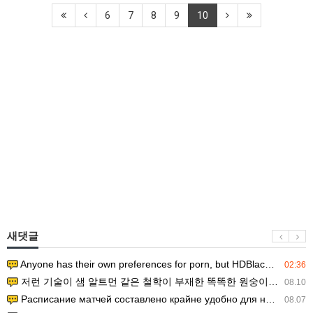
6
7
8
9
10
새댓글
Anyone has their own preferences for porn, but HDBlackAss ha…
02:36
저런 기술이 샘 알트먼 같은 철학이 부재한 똑똑한 원숭이에게 있다는게 문제.
08.10
Расписание матчей составлено крайне удобно для нашего часово…
08.07