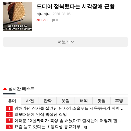
드디어 정복했다는 시각장애 근황
버디버디
2026. 08. 05.
1291
0
더보기
실시간 베스트
사건
만화
웃썰
해외
핫딜
후방
유머
망해가던 장사를 살려낸 남자의 소울푸드 제육볶음의 위력 ㅋㅋ
1
외모때문에 인식 박살난 직업
2
여러분 13살짜리가 복싱 좀 배웠다고 깝치는데 어떻게 할까요?
3
요즘 늘고 있다는 초등학생 등교거부.jpg
4