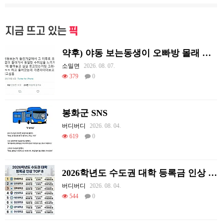
지금 뜨고 있는
픽
약후) 야동 보는동생이 오빠방 몰래 들어가면.manhwa
소밀면
2026. 08. 07.
379
0
봉화군 SNS
버디버디
2026. 08. 04.
619
0
2026학년도 수도권 대학 등록금 인상 TOP 8
버디버디
2026. 08. 04.
544
0