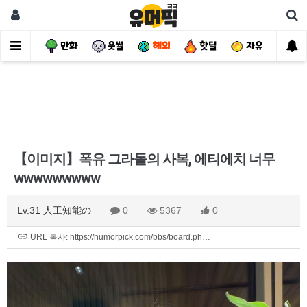
사건
만화
웃썰
해외
핫딜
자유
【이미지】폭유 그라돌의 사복, 에티에치 너무
wwwwwwwww
Lv.31 人工知能の
0
5367
0
URL 복사: https://humorpick.com/bbs/board.ph…