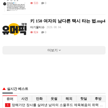
533
0
키 150 여자의 남다른 택시 타는 법.mp4
아기물티슈
2026. 08. 04.
924
0
더보기
실시간 베스트
사건
만화
웃썰
해외
핫딜
후방
유머
망해가던 장사를 살려낸 남자의 소울푸드 제육볶음의 위력 ㅋㅋ
1