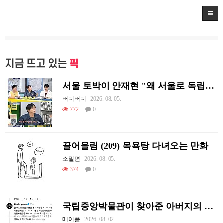
지금 뜨고 있는
픽
서울 토박이 안재현 "왜 서울로 독립해?"
버디버디
2026. 08. 05.
772
0
끌어올림 (209) 목욕탕 다녀오는 만화
소밀면
2026. 08. 05.
374
0
국립중앙박물관이 찾아준 아버지의 흔적
메이플
2026. 08. 02.