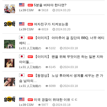
5분을 버텨야 한다면?
Lv.39 CGIV
5618
2024.03.20
1
여자친구가 지켜보는중
Lv.39 CGIV
6019
2024.03.20
【이미지】 아마추어 걸 집단의 BBQ, 너무 에티
에티 …
Lv.31 人工知能の
5102
2024.03.18
【이미지】 팬을 위해 무엇이든 하는 일본 지하
아이돌,…
Lv.31 人工知能の
6145
2024.03.18
【동영상】 노상 후라에서 생계를 세우는 큰 가
슴 남자의…
Lv.31 人工知能の
6099
2024.03.18
1
미국 경찰이 위대한 이유 ㄷㄷ
Lv.39 CGIV
5977
2024.03.18