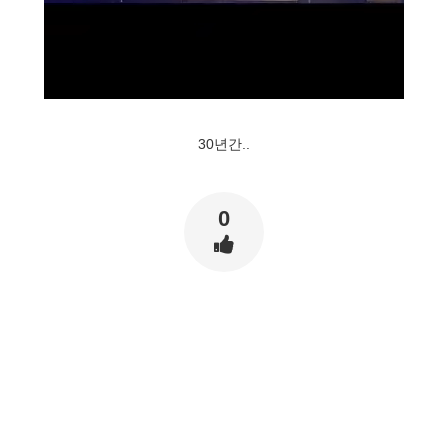
30년간..
0