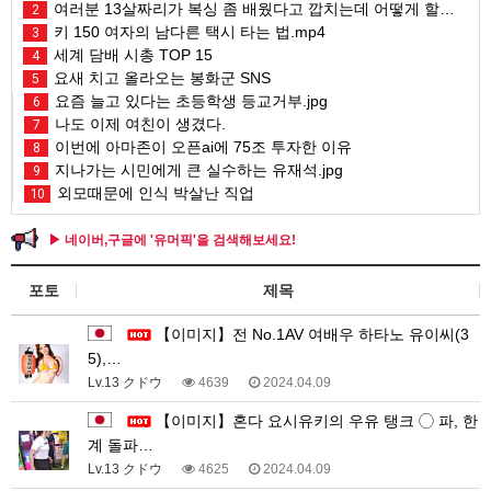
여러분 13살짜리가 복싱 좀 배웠다고 깝치는데 어떻게 할까요?
2
키 150 여자의 남다른 택시 타는 법.mp4
3
세계 담배 시총 TOP 15
4
요새 치고 올라오는 봉화군 SNS
5
요즘 늘고 있다는 초등학생 등교거부.jpg
6
나도 이제 여친이 생겼다.
7
이번에 아마존이 오픈ai에 75조 투자한 이유
8
지나가는 시민에게 큰 실수하는 유재석.jpg
9
외모때문에 인식 박살난 직업
10
▶ 네이버,구글에 '유머픽'을 검색해보세요!
포토
제목
【이미지】전 No.1AV 여배우 하타노 유이씨(3
5),…
Lv.13 クドウ
4639
2024.04.09
【이미지】혼다 요시유키의 우유 탱크 ◯ 파, 한
계 돌파…
Lv.13 クドウ
4625
2024.04.09