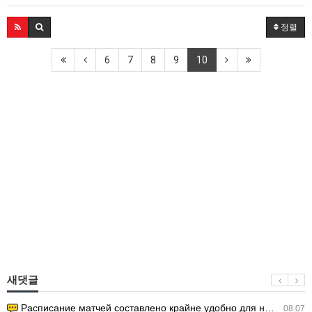
정렬
6
7
8
9
10
새댓글
Расписание матчей составлено крайне удобно для нашего часово…
08.07