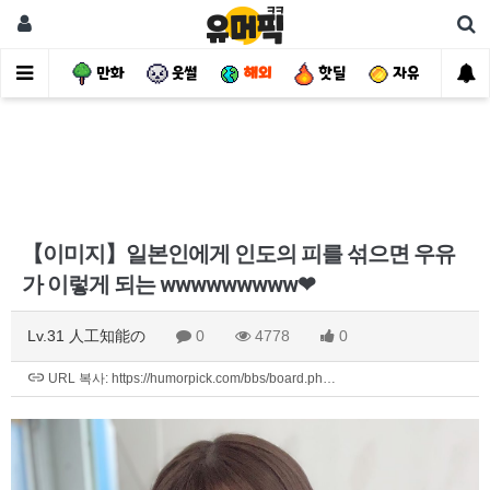
사건
만화
웃썰
해외
핫딜
자유
【이미지】일본인에게 인도의 피를 섞으면 우유
가 이렇게 되는 wwwwwwwww❤
Lv.31 人工知能の
0
4778
0
URL 복사: https://humorpick.com/bbs/board.ph…