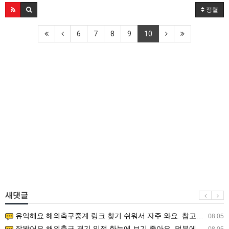
정렬
6
7
8
9
10
새댓글
유익해요 해외축구중계 링크 찾기 쉬워서 자주 와요. 참고로 무료스포츠중계 정보 확인할 때 출처 꼭 체크해요.…
08.05
잘봤어요 해외축구 경기 일정 한눈에 보기 좋아요. 덕분에 epl중계 볼 때 공식 중계 채널 먼저 찾아봐요. …