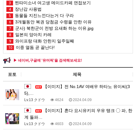
찐따미소녀 여고생 메이드카페 면접보기
3
장난감 사용법
4
동물들 지진느낀다는거 다 구라
5
3개월동안 복권 당첨금 수령을 안한 이유
6
군사) 북한군이 전방 요새화 하는 이유.jpg
7
일본의 양아치 카레
8
와이프랑 대화 안한지 일주일째
9
이중 열돔 곧 끝난다!
10
▶ 네이버,구글에 '유머픽'을 검색해보세요!
포토
제목
【이미지】전 No.1AV 여배우 하타노 유이씨(3
5),…
Lv.13 クドウ
4624
2024.04.09
【이미지】혼다 요시유키의 우유 탱크 ◯ 파, 한
계 돌파…
Lv.13 クドウ
4603
2024.04.09
1