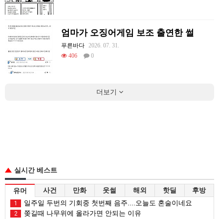
엄마가 오징어게임 보조 출연한 썰
푸른바다
2026. 07. 31.
406
0
더보기
실시간 베스트
사건
만화
웃썰
해외
핫딜
후방
유머
일주일 두번의 기회중 첫번째 음주....오늘도 혼술이네요
1
쫒길때 나무위에 올라가면 안되는 이유
2