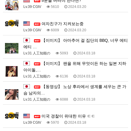
5분을 버텨야 한다면?
Lv.39 CGIV
5610
2024.03.20
1
여자친구가 지켜보는중
Lv.39 CGIV
6009
2024.03.20
【이미지】 아마추어 걸 집단의 BBQ, 너무 에티
에티 …
Lv.31 人工知能の
5093
2024.03.18
【이미지】 팬을 위해 무엇이든 하는 일본 지하
아이돌,…
Lv.31 人工知能の
6136
2024.03.18
【동영상】 노상 후라에서 생계를 세우는 큰 가
슴 남자의…
Lv.31 人工知能の
6088
2024.03.18
1
미국 경찰이 위대한 이유 ㄷㄷ
Lv.39 CGIV
5970
2024.03.18