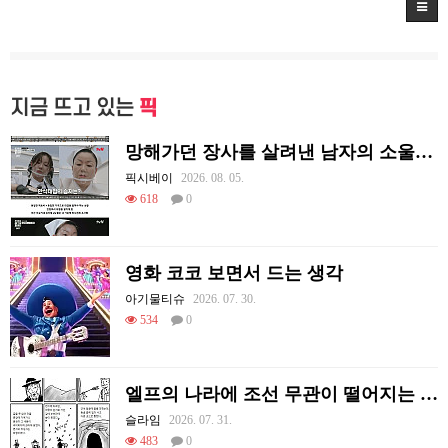
지금 뜨고 있는
픽
망해가던 장사를 살려낸 남자의 소울푸드 제육볶음의 위력 ㅋㅋ
픽시베이
2026. 08. 05.
618
0
영화 코코 보면서 드는 생각
아기물티슈
2026. 07. 30.
534
0
엘프의 나라에 조선 무관이 떨어지는 Manhwa
슬라임
2026. 07. 31.
483
0