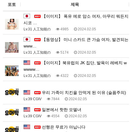
포토
제목
【이미지】 폭유 에로 암소 여자, 아무리 뭐든지
시코 …
Lv.31 人工知能の
4985
2024.02.05
【동영상】 미니 스카드 큰 가슴 여자, 발견되는
www…
Lv.31 人工知能の
5174
2024.02.05
【이미지】북유럽의 JK 집단, 발육이 레베치 w
wwww…
Lv.31 人工知能の
4322
2024.02.05
3
우리 가족이 치킨을 안먹게 된 이유 (슬픔주의)
Lv.39 CGIV
7844
2024.02.05
일본에서 핫한 모델녀
Lv.39 CGIV
4554
2024.02.05
선행은 무료가 아닙니다