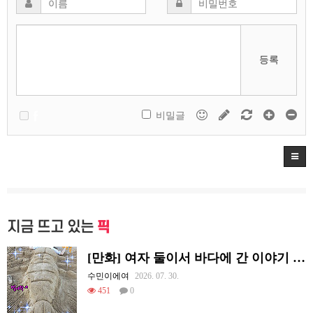
등록
비밀글
지금 뜨고 있는
픽
[만화] 여자 둘이서 바다에 간 이야기 -하/完-
수민이에여
2026. 07. 30.
451
0