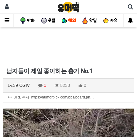
사건
만화
웃썰
해외
핫딜
자유
남자들이 제일 좋아하는 총기 No.1
Lv.39 CGIV
1
5233
0
URL 복사: https://humorpick.com/bbs/board.ph…