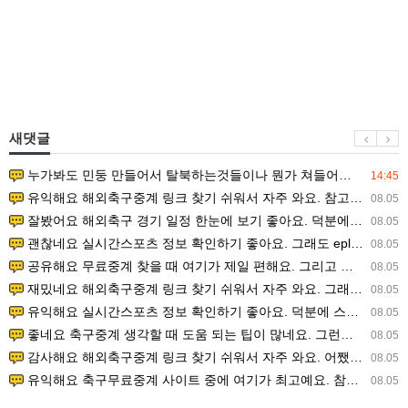
새댓글
누가봐도 민둥 만들어서 탈북하는것들이나 뭔가 쳐들어오는 낌새를 미리 알아차리기 위함이지 저걸 전쟁준비라고 하…
14:45
유익해요 해외축구중계 링크 찾기 쉬워서 자주 와요. 참고로 무료스포츠중계 정보 확인할 때 출처 꼭 체크해요.…
08.05
잘봤어요 해외축구 경기 일정 한눈에 보기 좋아요. 덕분에 epl중계 볼 때 공식 중계 채널 먼저 찾아봐요. …
08.05
괜찮네요 실시간스포츠 정보 확인하기 좋아요. 그래도 epl중계 볼 때 공식 중계 채널 먼저 찾아봐요. 북마크…
08.05
공유해요 무료중계 찾을 때 여기가 제일 편해요. 그리고 무료스포츠중계 정보 확인할 때 출처 꼭 체크해요. 앞…
08.05
재밌네요 해외축구중계 링크 찾기 쉬워서 자주 와요. 그래서 해외축구중계도 정식 서비스로 봐야 안전해요. 다음…
08.05
유익해요 실시간스포츠 정보 확인하기 좋아요. 덕분에 스포츠중계는 합법적인 경로로만 시청하려 해요. 좋은 정보…
08.05
좋네요 축구중계 생각할 때 도움 되는 팁이 많네요. 그런데 해외축구중계도 정식 서비스로 봐야 안전해요. 다음…
08.05
감사해요 해외축구중계 링크 찾기 쉬워서 자주 와요. 어쨌든 축구무료중계도 합법적인 곳에서 봐야 마음 편해요.…
08.05
유익해요 축구무료중계 사이트 중에 여기가 최고예요. 참고로 축구무료중계도 합법적인 곳에서 봐야 마음 편해요.…
08.05