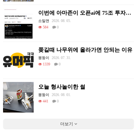
이번에 아마존이 오픈ai에 75조 투자한 이유
소밀면
2026. 08. 05.
584
0
쫒길때 나무위에 올라가면 안되는 이유
몽둥이
2026. 07. 31.
1339
0
오늘 형사놀이한 썰
몽둥이
2026. 08. 01.
441
0
더보기