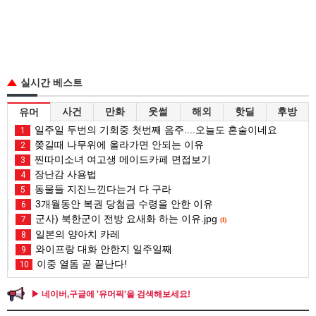
실시간 베스트
사건
만화
웃썰
해외
핫딜
후방
유머
일주일 두번의 기회중 첫번째 음주....오늘도 혼술이네요
1
쫒길때 나무위에 올라가면 안되는 이유
2
찐따미소녀 여고생 메이드카페 면접보기
3
장난감 사용법
4
동물들 지진느낀다는거 다 구라
5
3개월동안 복권 당첨금 수령을 안한 이유
6
군사) 북한군이 전방 요새화 하는 이유.jpg
7
(1)
일본의 양아치 카레
8
와이프랑 대화 안한지 일주일째
9
이중 열돔 곧 끝난다!
10
▶ 네이버,구글에 '유머픽'을 검색해보세요!