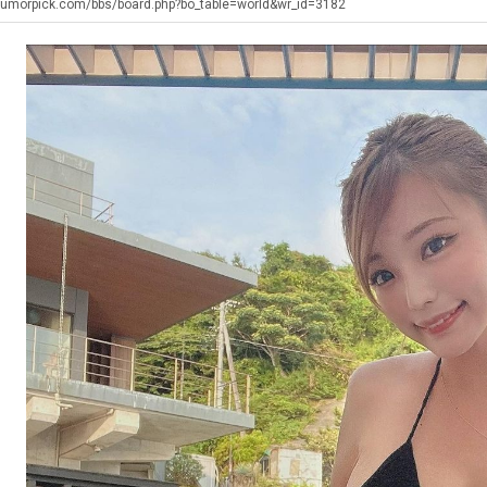
에
좀
겨…‘최
쓰
humorpick.com/bbs/board.php?bo_table=world&wr_id=3182
75
배
고
는
조
웠
기
지
. …
재밌네요 축구중계 생각할 때 도움 되는 팁이 많네요. 그리고 해외축구 경기 볼 때 정식 스트리밍 서비스 이용…
너무 슬프당...
08.05
08.04
투
다
온
알
에도 여기 …
좋네요 축구무료중계 사이트 중에 여기가 최고예요. 참고로 축구무료중계도 합법적인 곳에서 봐야 마음 편해요. …
ㅠ
08.05
08.04
자
고
42
아?
요. 앞으로…
재밌네요 요즘 스포츠중계 볼 때마다 이 사이트 먼저 들어와요. 그래도 축구무료중계도 합법적인 곳에서 봐야 마…
존온나 비호감 퉤
08.05
08.04
한
깝
도
해요. 주변…
좋네요 epl중계 일정 확인할 때 유용해요. 그런데 무료스포츠중계 정보 확인할 때 출처 꼭 체크해요. 계속 …
08.05
08.04
이
치
가
해요. 주변…
공유해요 요즘 스포츠중계 볼 때마다 이 사이트 먼저 들어와요. 그런데 축구무료중계도 합법적인 곳에서 봐야 마…
08.05
08.04
유
는
능
이용해요.…
공유해요 무료중계 찾을 때 여기가 제일 편해요. 참고로 무료스포츠중계 정보 확인할 때 출처 꼭 체크해요. 북…
08.05
08.04
데
성
 다…
좋네요 무료중계 찾을 때 여기가 제일 편해요. 그치만 축구무료중계도 합법적인 곳에서 봐야 마음 편해요. 앞으…
08.04
08.04
어
도’
 곳만 이용…
공유해요 epl중계 일정 확인할 때 유용해요. 그런데 epl중계 볼 때 공식 중계 채널 먼저 찾아봐요. 다음…
08.04
08.04
떻
이용해요. …
잘봤어요 epl중계 일정 확인할 때 유용해요. 그래서 해외축구중계도 정식 서비스로 봐야 안전해요. 북마크 해…
08.04
08.04
게
요.…
재밌네요 해외축구 경기 일정 한눈에 보기 좋아요. 그나저나 스포츠무료중계 찾을 때 신뢰할 수 있는 곳만 이용…
08.04
08.04
할
를게…
도움돼요 실시간스포츠 정보 확인하기 좋아요. 그래서 스포츠중계는 합법적인 경로로만 시청하려 해요. 앞으로도 …
08.04
08.04
까
비스 이용해…
추천해요 해외축구 경기 일정 한눈에 보기 좋아요. 그치만 축구중계 보면서 불법 사이트는 피해요. 덕분에 더 …
08.04
08.04
요?
주변에도 추…
헐 닮았네요...ㅋ
08.04
07.30
전해…
내 알빠가 아닌데 시간내서 가줘야하는 이유가?
08.04
07.26
은 …
옷을 벗어 던지면 된다
08.04
07.21