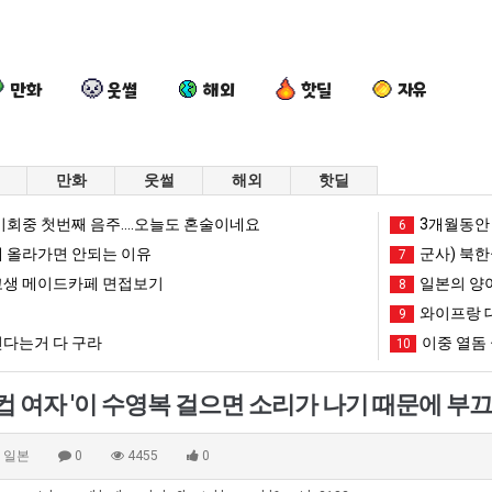
만화
웃썰
해외
핫딜
자유
만화
웃썰
해외
핫딜
이
여
양
엄
회중 첫번째 음주....오늘도 혼술이네요
3개월동안 
6
번
러
산
마
 올라가면 안되는 이유
군사) 북한
7
에
분
기
요
생 메이드카페 면접보기
일본의 양
8
아
13
온
새
와이프랑 
가장 최악의 창업과정 .JPG
이번에 아마존이 오픈ai에 75조 투자한 이유
여러분 13살짜리가 복싱 좀 배웠다고 깝치는데 어떻게 할까요?
양산 기온 닷새째 40도 넘겨…‘최고기온 42도 가능성도’
9
엄마 요새는
마
살
닷
는
다는거 다 구라
이중 열돔 
10
존
짜
새
꺄!
망해가던 장사를 살려낸 남자의 소울푸드 제육볶음의 위력 ㅋㅋ
세계 담배 시총 TOP 1
08.05
08.05
이
리
째
를
?"
외모때문에 인식 박살난 직업
드디어 정복했다는 시각장애
08.05
08.05
 여자 '이 수영복 걸으면 소리가 나기 때문에 부
오
가
40
어
도’
요즘 늘고 있다는 초등학생 등교거부.jpg
나도 이제 여친이 생겼
08.05
08.05
픈
복
도
떻
 이유
엄마 요새는 꺄! 를 어떻게 쓰는지 알아?
카톡 프사 때문에 엄마한테 
08.05
08.05
일본
0
4455
0
ai
싱
넘
게
JPG
요새 치고 올라오는 봉화군 SNS
여러분 13살짜리가 복싱 좀 배웠다고 깝치는데 어떻게 
08.05
08.05