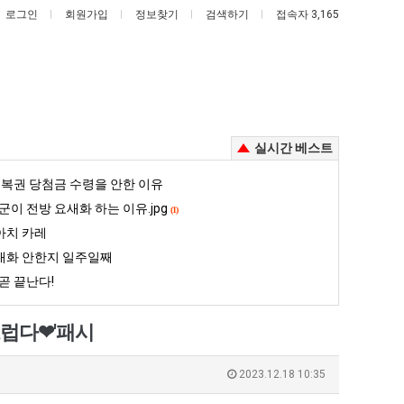
로그인
회원가입
정보찾기
검색하기
접속자 3,165
실시간 베스트
망
백
복권 당첨금 수령을 안한 이유
해
종
군이 전방 요새화 하는 이유.jpg
(1)
가
원
아치 카레
던
이
대화 안한지 일주일째
 꺄! 를 어떻게 쓰는지 알아?
망해가던 장사를 살려낸 남자의 소울푸드 제육볶음의 위력 ㅋㅋ
백종원이 알려주는 가장 최악의 창업과정 .JPG
장
알
곧 끝난다!
사
려
5
퇴사했다!!!!
08.05
08.05
를
주
 근황
서울 토박이 안재현 "왜 서울로 독립해?"
08.05
08.05
끄럽다❤'패시
살
는
다.
양산 기온 닷새째 40도 넘겨…‘최고기온 42도 가능성도’
08.05
08.05
려
가
혼남;;
이번에 아마존이 오픈ai에 75조 투자한 이유
08.05
08.05
2023.12.18 10:35
낸
장
할까요?
백종원이 알려주는 가장 최악의 창업과정 .JPG
08.05
08.05