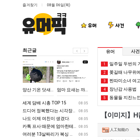
즐겨찾기
08월 06일(목)
유머
사건
최근글
사건
유머
양
엄
망
백
일주일 두번의 기
1
산
마
해
종
쫒길때 나무위에
2
기
요
가
원
찐따미소녀 여고
3
온
새
던
이
장난감 사용법
다고 깝치는데 어떻게 할까요?
양산 기온 닷새째 40도 넘겨…‘최고기온 42도 가능성도’
엄마 요새는 꺄! 를 어떻게 쓰는지 알아?
망해가던 장사를 살려낸 남자의 소울푸드 제육볶음의 위력 ㅋㅋ
4
백종원이 알려주는 
닷
는
장
알
동물들 지진느낀
5
새
꺄!
사
려
ㅋㅋ
세계 담배 시총 TOP 15
퇴사했다!!!!
08.05
08.05
째
를
를
주
업
드디어 정복했다는 시각장애 근황
서울 토박이 안재현 "왜 서울로 독립해
08.05
08.05
【이미지】H컵
40
어
살
는
g
나도 이제 여친이 생겼다.
양산 기온 닷새째 40도 넘겨…‘최고기온 42도 가능성
08.05
08.05
도
떻
려
가
카톡 프사 때문에 엄마한테 혼남;;
이번에 아마존이 오픈ai에 75조 투자한
08.05
08.05
人工知能の
넘
게
낸
장
S
여러분 13살짜리가 복싱 좀 배웠다고 깝치는데 어떻게 할까요?
백종원이 알려주는 가장 최악의 창업과정 .
08.05
08.05