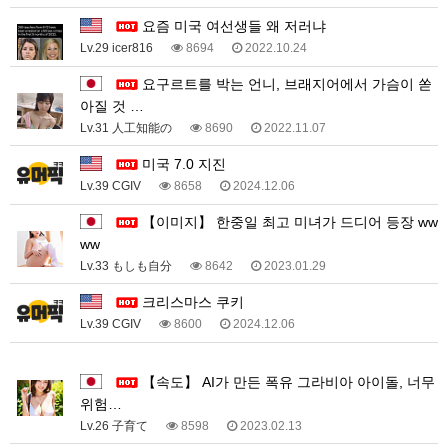
요즘 미국 여선생들 왜 저러냐
Lv.29 icer816
8694
2022.10.24
요구르트를 박는 언니, 브래지어에서 가슴이 쏟
아질 것 …
Lv.31 人工知能の
8690
2022.11.07
미국 7.0 지진
Lv.39 CGIV
8658
2024.12.06
【이미지】 한중일 최고 미녀가 드디어 등장 ww
ww
Lv.33 もしも自分
8642
2023.01.29
크리스마스 쿠키
Lv.39 CGIV
8600
2024.12.06
1
【속도】 AI가 만든 폭유 그라비아 아이돌, 너무
위험…
Lv.26 子育て
8598
2023.02.13