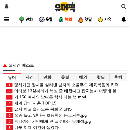
사건
만화
웃썰
해외
핫딜
자유
실시간 베스트
사건
만화
웃썰
해외
핫딜
후방
유머
망해가던 장사를 살려낸 남자의 소울푸드 제육볶음의 위력 ㅋㅋ
1
여러분 13살짜리가 복싱 좀 배웠다고 깝치는데 어떻게 할까요?
2
키 150 여자의 남다른 택시 타는 법.mp4
3
세계 담배 시총 TOP 15
4
요새 치고 올라오는 봉화군 SNS
5
요즘 늘고 있다는 초등학생 등교거부.jpg
6
지나가는 시민에게 큰 실수하는 유재석.jpg
7
나도 이제 여친이 생겼다.
8