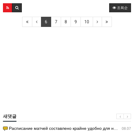
조회순
6
7
8
9
10
새댓글
Расписание матчей составлено крайне удобно для нашего часово…
08.07