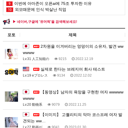
이번에 아마존이 오픈ai에 75조 투자한 이유
9
외모때문에 인식 박살난 직업
10
▶ 네이버,구글에 '유머픽'을 검색해보세요!
포토
제목
2차원을 이겨버리는 엉덩이의 소유자, 발견 ww
wwww
Lv.31 人工知能の
9215
2022.12.19
실제로 한다는 브레지어 회사 테스트
Lv.19 eプロレス
9134
2022.12.02
1
【동영상】남자의 욕망을 구현한 여자 wwwww
wwww
Lv.20 動物系
9079
2022.11.25
【이미지】 고퀄리티의 악마 코스프레 여자 발
견되는 ww…
Lv.22 動画が
9041
2023.01.30