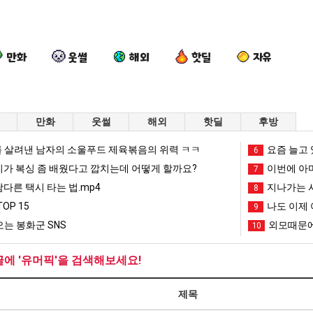
만화
웃썰
해외
핫딜
자유
만화
웃썰
해외
핫딜
후방
요
외
엄
양
 살려낸 남자의 소울푸드 제육볶음의 위력 ㅋㅋ
요즘 늘고 
6
즘
모
마
산
리가 복싱 좀 배웠다고 깝치는데 어떻게 할까요?
이번에 아마
7
늘
때
요
기
남다른 택시 타는 법.mp4
지나가는 시
8
고
문
새
온
남자의 소울푸드 제육볶음의 위력 ㅋㅋ
요즘 늘고 있다는 초등학생 등교거부.jpg
외모때문에 인식 박살난 직업
엄마 요새는 꺄! 를 어떻게 쓰는지 알아?
양산 기온 닷새
OP 15
나도 이제 
9
있
에
는
닷
는 봉화군 SNS
외모때문에
10
다
인
꺄!
새
망해가던 장사를 살려낸 남자의 소울푸드 제육볶음의 위력 ㅋㅋ
세계 담배 시총 TOP 1
08.05
08.05
는
식
를
째
?"
외모때문에 인식 박살난 직업
드디어 정복했다는 시각장애
08.05
08.05
글에 '유머픽'을 검색해보세요!
초
박
어
40
도’
요즘 늘고 있다는 초등학생 등교거부.jpg
나도 이제 여친이 생겼
08.05
08.05
등
살
떻
도
 이유
엄마 요새는 꺄! 를 어떻게 쓰는지 알아?
카톡 프사 때문에 엄마한테 
08.05
08.05
제목
학
난
게
넘
JPG
요새 치고 올라오는 봉화군 SNS
여러분 13살짜리가 복싱 좀 배웠다고 깝치는데 어떻게 
08.05
08.05