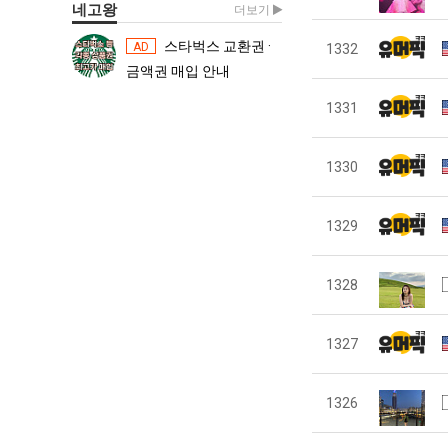
네고왕
더보기
스타벅스 교환권 ·
스타벅스 교환권 ·
AD
AD
1332
금액권 매입 안내
금액권 매입 
1331
1330
1329
1328
1327
1326