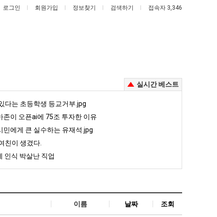
로그인
회원가입
정보찾기
검색하기
접속자 3,346
실시간 베스트
백
망
있다는 초등학생 등교거부.jpg
종
해
존이 오픈ai에 75조 투자한 이유
원
가
민에게 큰 실수하는 유재석.jpg
이
던
째 40도 넘겨…‘최고기온 42도 가능성도’
백종원이 알려주는 가장 최악의 창업과정 .JPG
망해가던 장사를 살려낸 남자의 소울푸드 제육볶음의 위력 ㅋㅋ
여친이 생겼다.
알
장
 인식 박살난 직업
려
사
5
퇴사했다!!!!
08.05
08.05
주
를
 근황
서울 토박이 안재현 "왜 서울로 독립해?"
08.05
08.05
는
살
다.
양산 기온 닷새째 40도 넘겨…‘최고기온 42도 가능성도’
08.05
08.05
가
려
혼남;;
이번에 아마존이 오픈ai에 75조 투자한 이유
08.05
08.05
이름
날짜
조회
장
낸
할까요?
백종원이 알려주는 가장 최악의 창업과정 .JPG
08.05
08.05