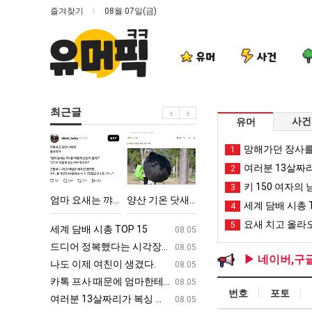
즐겨찾기
08월 07일(금)
유머
사건
최근글
사건
유머
엄
양
백
망
망해가던 장사를
1
마
산
종
해
여러분 13살짜
2
요
기
원
가
키 150 여자의 
3
새
온
이
던
 박살난 직업
엄마 요새는 꺄! 를 어떻게 쓰는지 알아?
양산 기온 닷새째 40도 넘겨…‘최고기온 42도 가능성도’
백종원이 알려주는 가장 최악의 창업과정 .JPG
망해가던 장사를 살려낸 
세계 담배 시총 T
4
는
닷
알
장
요새 치고 올라오
5
꺄!
새
려
사
ㅋㅋ
세계 담배 시총 TOP 15
퇴사했다!!!!
08.05
08.05
를
째
주
를
업
드디어 정복했다는 시각장애 근황
서울 토박이 안재현 "왜 서울로 독립해
08.05
08.05
▶ 네이버,구
어
40
는
살
g
나도 이제 여친이 생겼다.
양산 기온 닷새째 40도 넘겨…‘최고기온 42도 가능성
08.05
08.05
떻
도
가
려
카톡 프사 때문에 엄마한테 혼남;;
이번에 아마존이 오픈ai에 75조 투자한
08.05
08.05
번호
포토
게
넘
장
낸
S
여러분 13살짜리가 복싱 좀 배웠다고 깝치는데 어떻게 할까요?
백종원이 알려주는 가장 최악의 창업과정 .
08.05
08.05