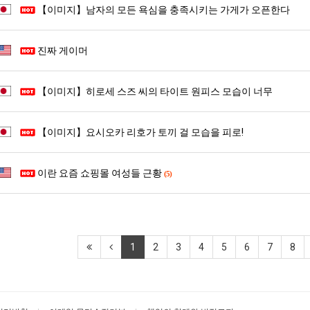
【이미지】남자의 모든 욕심을 충족시키는 가게가 오픈한다
진짜 게이머
【이미지】히로세 스즈 씨의 타이트 원피스 모습이 너무
【이미지】요시오카 리호가 토끼 걸 모습을 피로!
이란 요즘 쇼핑몰 여성들 근황
(5)
1
2
3
4
5
6
7
8