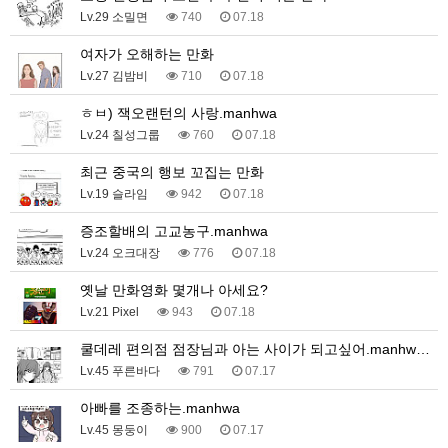
Lv.29 소밀면
740
07.18
여자가 오해하는 만화
Lv.27 김밤비
710
07.18
ㅎㅂ) 잭오랜턴의 사랑.manhwa
Lv.24 칠성그룹
760
07.18
최근 중국의 행보 꼬집는 만화
Lv.19 슬라임
942
07.18
증조할배의 고교농구.manhwa
Lv.24 오크대장
776
07.18
옛날 만화영화 몇개나 아세요?
Lv.21 Pixel
943
07.18
쿨데레 편의점 점장님과 아는 사이가 되고싶어.manhw…
Lv.45 푸른바다
791
07.17
아빠를 조종하는.manhwa
Lv.45 몽둥이
900
07.17