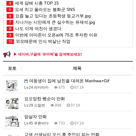
세계 담배 시총 TOP 15
4
요새 치고 올라오는 봉화군 SNS
5
요즘 늘고 있다는 초등학생 등교거부.jpg
6
지나가는 시민에게 큰 실수하는 유재석.jpg
7
나도 이제 여친이 생겼다.
8
이번에 아마존이 오픈ai에 75조 투자한 이유
9
외모때문에 인식 박살난 직업
10
▶ 네이버,구글에 '유머픽'을 검색해보세요!
포토
제목
여동생이 집에 남친을 대려온 Manhwa+Gif
Lv.24 라카라카
675
07.19
요오망한 빵순이 만화
Lv.29 소밀면
898
07.19
암살자 만화
Lv.45 푸른바다
733
07.19
교생 선생님이 오신 후 주인이 되는 만화