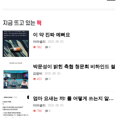
지금 뜨고 있는
픽
이 약 진짜 예뻐요
아라셀리
2026. 08. 02.
582
0
박문성이 밝힌 축협 청문회 비하인드 썰
김밤비
2026. 08. 03.
453
0
엄마 요새는 꺄! 를 어떻게 쓰는지 알아?
아라셀리
2026. 08. 05.
786
0