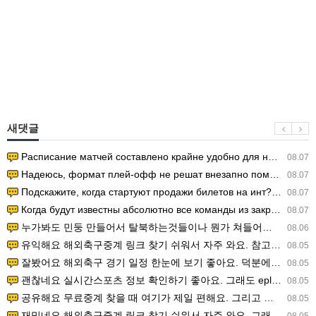
새댓글
Расписание матчей составлено крайне удобно для нашего часово…
08.07
Надеюсь, формат плей-офф не решат внезапно поменять. https:/…
08.07
Подскажите, когда стартуют продажи билетов на инт? https://g…
08.07
Когда будут известны абсолютно все команды из закрытых квали…
08.07
누가봐도 민둥 만들어서 탈북하는것들이나 뭔가 쳐들어오는 낌새를 미리 알아차리기 위함이지 저걸 전쟁준비라고 하…
08.06
유익해요 해외축구중계 링크 찾기 쉬워서 자주 와요. 참고로 무료스포츠중계 정보 확인할 때 출처 꼭 체크해요.…
08.05
잘봤어요 해외축구 경기 일정 한눈에 보기 좋아요. 덕분에 epl중계 볼 때 공식 중계 채널 먼저 찾아봐요. …
08.05
괜찮네요 실시간스포츠 정보 확인하기 좋아요. 그래도 epl중계 볼 때 공식 중계 채널 먼저 찾아봐요. 북마크…
08.05
공유해요 무료중계 찾을 때 여기가 제일 편해요. 그리고 무료스포츠중계 정보 확인할 때 출처 꼭 체크해요. 앞…
08.05
재밌네요 해외축구중계 링크 찾기 쉬워서 자주 와요. 그래서 해외축구중계도 정식 서비스로 봐야 안전해요. 다음…