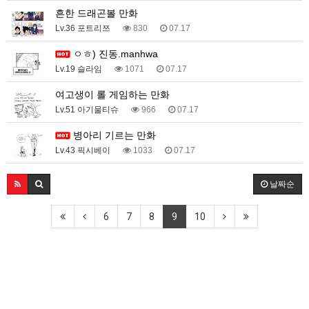
흔한 드래곤볼 만화
Lv.36 포트리쯔
830
07.17
ㅇㅎ) 진동.manhwa
Lv.19 슬라임
1071
07.17
여고생이 롤 게임하는 만화
Lv.51 아기물티슈
966
07.17
병아리 기르는 만화
Lv.43 픽시베이
1033
07.17
날짜순
6
7
8
9
10