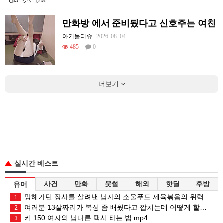
만화방 에서 준비됬다고 신호주는 여친
아기물티슈
2026. 08. 04.
485
0
더보기
실시간 베스트
사건
만화
웃썰
해외
핫딜
후방
유머
망해가던 장사를 살려낸 남자의 소울푸드 제육볶음의 위력 ㅋㅋ
1
여러분 13살짜리가 복싱 좀 배웠다고 깝치는데 어떻게 할까요?
2
키 150 여자의 남다른 택시 타는 법.mp4
3