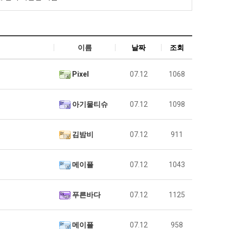
이름
날짜
조회
Pixel
07.12
1068
아기물티슈
07.12
1098
김밤비
07.12
911
메이플
07.12
1043
푸른바다
07.12
1125
메이플
07.12
958