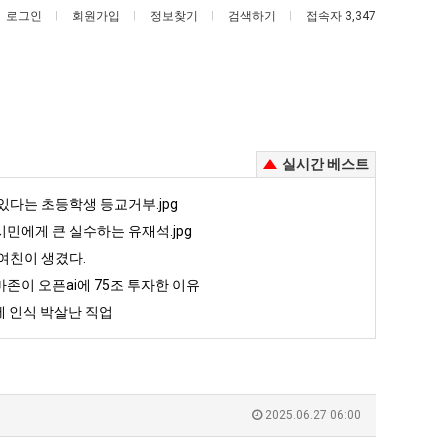
로그인
회원가입
정보찾기
검색하기
접속자 3,347
실시간 베스트
망
백
있다는 초등학생 등교거부.jpg
해
종
민에게 큰 실수하는 유재석.jpg
가
원
여친이 생겼다.
던
이
존이 오픈ai에 75조 투자한 이유
고 올라오는 봉화군 SNS
망해가던 장사를 살려낸 남자의 소울푸드 제육볶음의 위력 ㅋㅋ
백종원이 알려주는 가장 최악의 창업과정 .JPG
장
알
 인식 박살난 직업
사
려
5
퇴사했다!!!!
08.05
08.05
를
주
 근황
서울 토박이 안재현 "왜 서울로 독립해?"
08.05
08.05
살
는
다.
양산 기온 닷새째 40도 넘겨…‘최고기온 42도 가능성도’
08.05
08.05
려
가
혼남;;
이번에 아마존이 오픈ai에 75조 투자한 이유
08.05
08.05
2025.06.27 06:00
낸
장
할까요?
백종원이 알려주는 가장 최악의 창업과정 .JPG
08.05
08.05