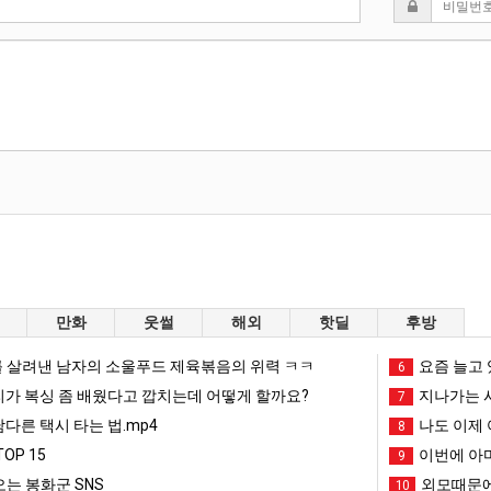
만화
웃썰
해외
핫딜
후방
 살려낸 남자의 소울푸드 제육볶음의 위력 ㅋㅋ
요즘 늘고 
6
리가 복싱 좀 배웠다고 깝치는데 어떻게 할까요?
지나가는 시
7
남다른 택시 타는 법.mp4
나도 이제 
8
OP 15
이번에 아마
9
는 봉화군 SNS
외모때문에
10