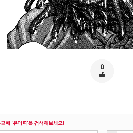
스타벅스 교환권 ·
AD
안내
금액권 매입 안내
0
구글에 '유머픽'을 검색해보세요!