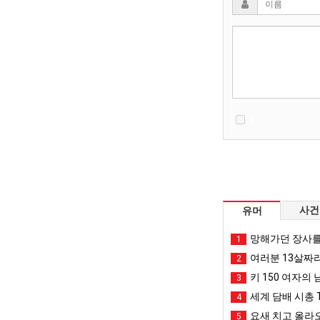
사건
유머
망해가던 장사를
1
여러분 13살짜
2
키 150 여자의 
3
세계 담배 시총 T
4
요새 치고 올라오
5