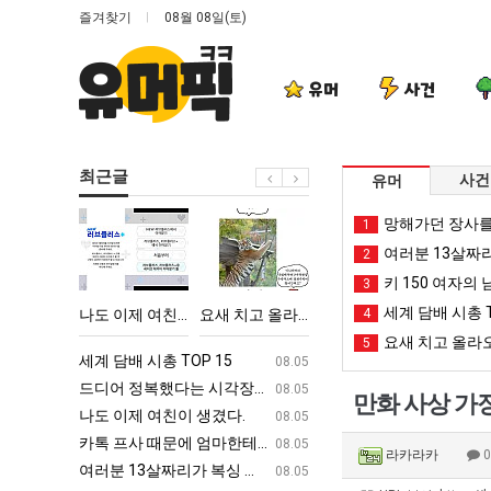
즐겨찾기
08월 08일(토)
유머
사건
최근글
사건
유머
나
요
망
백
망해가던 장사를
1
도
새
해
종
여러분 13살짜
2
이
치
가
원
키 150 여자의 
3
제
고
던
이
세계 담배 시총 T
 시각장애 근황
나도 이제 여친이 생겼다.
요새 치고 올라오는 봉화군 SNS
망해가던 장사를 살려낸 남자의 소울푸드 제육볶음의 위력 ㅋㅋ
4
백종원이 알려주는 
여
올
장
알
요새 치고 올라오
5
친
라
사
려
ㅋㅋ
세계 담배 시총 TOP 15
퇴사했다!!!!
08.05
08.05
이
오
를
주
업
드디어 정복했다는 시각장애 근황
서울 토박이 안재현 "왜 서울로 독립해
08.05
08.05
만화 사상 가
생
는
살
는
g
나도 이제 여친이 생겼다.
양산 기온 닷새째 40도 넘겨…‘최고기온 42도 가능성
08.05
08.05
겼
봉
려
가
카톡 프사 때문에 엄마한테 혼남;;
이번에 아마존이 오픈ai에 75조 투자한
08.05
08.05
라카라카
다.
화
낸
장
S
여러분 13살짜리가 복싱 좀 배웠다고 깝치는데 어떻게 할까요?
백종원이 알려주는 가장 최악의 창업과정 .
08.05
08.05