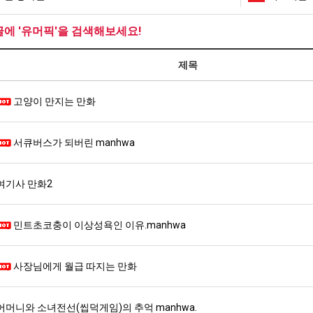
글에 '유머픽'을 검색해보세요!
제목
고양이 만지는 만화
서큐버스가 되버린 manhwa
여기사 만화2
민트초코충이 이상성욕인 이유.manhwa
사장님에게 월급 따지는 만화
어머니와 소녀전선(씹덕게임)의 추억 manhwa.