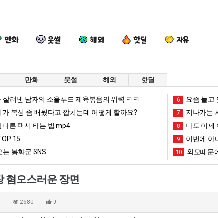
만화
웃썰
해외
핫딜
자유
만화
웃썰
해외
핫딜
세
드
나
요
 살려낸 남자의 소울푸드 제육볶음의 위력 ㅋㅋ
요즘 늘고 
6
계
디
도
새
리가 복싱 좀 배웠다고 깝치는데 어떻게 할까요?
지나가는 시
7
담
어
이
치
남다른 택시 타는 법.mp4
나도 이제 
8
배
정
제
고
OP 15
이번에 아마
가장 최악의 창업과정 .JPG
세계 담배 시총 TOP 15
드디어 정복했다는 시각장애 근황
나도 이제 여친이 생겼다.
9
요새 치
시
복
여
올
는 봉화군 SNS
외모때문에
10
총
했
친
라
망해가던 장사를 살려낸 남자의 소울푸드 제육볶음의 위력 ㅋㅋ
세계 담배 시총 TOP 1
08.05
08.05
TOP
다
이
오
?"
외모때문에 인식 박살난 직업
드디어 정복했다는 시각장애
08.05
08.05
장 혐오스러운 장면
15
는
생
는
도’
요즘 늘고 있다는 초등학생 등교거부.jpg
나도 이제 여친이 생겼
08.05
08.05
시
겼
봉
 이유
엄마 요새는 꺄! 를 어떻게 쓰는지 알아?
카톡 프사 때문에 엄마한테 
08.05
08.05
0
2680
0
각
다.
화
JPG
요새 치고 올라오는 봉화군 SNS
여러분 13살짜리가 복싱 좀 배웠다고 깝치는데 어떻게 
08.05
08.05