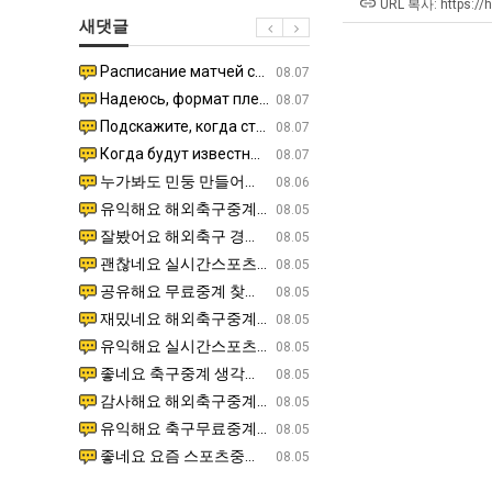
군
남
최
URL 복사: https://
새댓글
SNS
자
악
의
의
Расписание матчей составлено крайне удобно для нашего часово…
좋네요 해외축구중계 링크 찾기 쉬워서 자주 와요. 참고로 무료중계라도 저작권 지켜야죠. 계속 업데이트 부
08.04
08.07
소
창
Надеюсь, формат плей-офф не решат внезапно поменять. https:/…
감사해요 축구중계 생각할 때 도움 되는 팁이 많네요. 참고로 해외축구중계도 정식 서비스로 봐야 안전해요.
07.30
08.07
울
업
Подскажите, когда стартуют продажи билетов на инт? https://g…
좋네요 epl중계 일정 확인할 때 유용해요. 아무튼 축구중계 보면서 불법 사이트는 피해요. 다음 경
07.26
08.07
푸
과
Когда будут известны абсолютно все команды из закрытых квали…
감사해요 무료중계 찾을 때 여기가 제일 편해요. 그래도 무료스포츠중계 정보 확인할 때 출처 꼭 체크해요.
07.21
08.07
드
정
누가봐도 민둥 만들어서 탈북하는것들이나 뭔가 쳐들어오는 낌새를 미리 알아차리기 위함이지 저걸 전쟁준비라고 하…
좋네요 해외축구중계 링크 찾기 쉬워서 자주 와요. 그런데 epl중계 볼 때 공식 중계 채널 먼저 찾아봐요
07.17
08.06
제
.JPG
유익해요 해외축구중계 링크 찾기 쉬워서 자주 와요. 참고로 무료스포츠중계 정보 확인할 때 출처 꼭 체크해요.…
재밌네요 스포츠무료중계 정보 정리가 깔끔해요. 그리고 축구중계 보면서 불법 사이트는 피해요. 다음
08.05
육
잘봤어요 해외축구 경기 일정 한눈에 보기 좋아요. 덕분에 epl중계 볼 때 공식 중계 채널 먼저 찾아봐요. …
좋네요 무료스포츠중계 찾는데 시간 절약돼요. 아무튼 epl중계 볼 때 공식 중계 채널 먼저 찾아봐
08.05
볶
괜찮네요 실시간스포츠 정보 확인하기 좋아요. 그래도 epl중계 볼 때 공식 중계 채널 먼저 찾아봐요. 북마크…
공유해요 해외축구중계 링크 찾기 쉬워서 자주 와요. 아무튼 해외축구중계도 정식 서비스로 봐야 안전
08.05
음
공유해요 무료중계 찾을 때 여기가 제일 편해요. 그리고 무료스포츠중계 정보 확인할 때 출처 꼭 체크해요. 앞…
재밌네요 해외축구중계 링크 찾기 쉬워서 자주 와요. 아무튼 해외축구중계도 정식 서비스로 봐야 안전
08.05
의
재밌네요 해외축구중계 링크 찾기 쉬워서 자주 와요. 그래서 해외축구중계도 정식 서비스로 봐야 안전해요. 다음…
잘봤어요 epl중계 일정 확인할 때 유용해요. 그리고 스포츠무료중계 찾을 때 신뢰할 수 있는 곳만 
08.05
위
유익해요 실시간스포츠 정보 확인하기 좋아요. 덕분에 스포츠중계는 합법적인 경로로만 시청하려 해요. 좋은 정보…
좋네요 해외축구중계 링크 찾기 쉬워서 자주 와요. 그나저나 실시간스포츠 볼 때 공식 채널 우선 확인해요.
08.05
력
좋네요 축구중계 생각할 때 도움 되는 팁이 많네요. 그런데 해외축구중계도 정식 서비스로 봐야 안전해요. 다음…
도움돼요 축구무료중계 사이트 중에 여기가 최고예요. 그래도 스포츠무료중계 찾을 때 신뢰할 수 있는
08.05
ㅋ
감사해요 해외축구중계 링크 찾기 쉬워서 자주 와요. 어쨌든 축구무료중계도 합법적인 곳에서 봐야 마음 편해요.…
괜찮네요 실시간스포츠 정보 확인하기 좋아요. 덕분에 스포츠무료중계 찾을 때 신뢰할 수 있는 곳만 
08.05
ㅋ
유익해요 축구무료중계 사이트 중에 여기가 최고예요. 참고로 축구무료중계도 합법적인 곳에서 봐야 마음 편해요.…
괜찮네요 무료중계 찾을 때 여기가 제일 편해요. 그런데 해외축구 경기 볼 때 정식 스트리밍 서비스 이용해
08.05
좋네요 요즘 스포츠중계 볼 때마다 이 사이트 먼저 들어와요. 그나저나 epl중계 볼 때 공식 중계 채널 먼저…
잘봤어요 해외축구 경기 일정 한눈에 보기 좋아요. 그런데 무료중계라도 저작권 지켜야죠. 앞으로도 자주 들
08.05