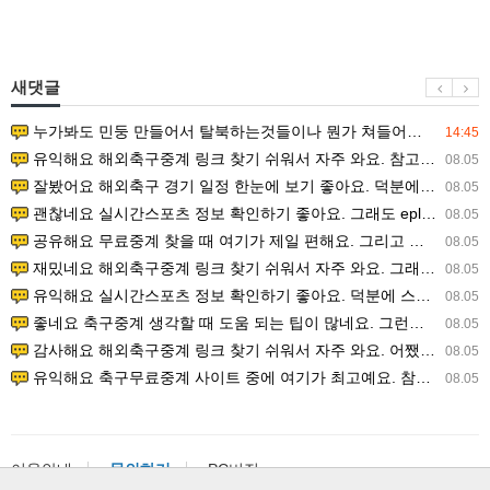
새댓글
누가봐도 민둥 만들어서 탈북하는것들이나 뭔가 쳐들어오는 낌새를 미리 알아차리기 위함이지 저걸 전쟁준비라고 하…
14:45
유익해요 해외축구중계 링크 찾기 쉬워서 자주 와요. 참고로 무료스포츠중계 정보 확인할 때 출처 꼭 체크해요.…
08.05
잘봤어요 해외축구 경기 일정 한눈에 보기 좋아요. 덕분에 epl중계 볼 때 공식 중계 채널 먼저 찾아봐요. …
08.05
괜찮네요 실시간스포츠 정보 확인하기 좋아요. 그래도 epl중계 볼 때 공식 중계 채널 먼저 찾아봐요. 북마크…
08.05
공유해요 무료중계 찾을 때 여기가 제일 편해요. 그리고 무료스포츠중계 정보 확인할 때 출처 꼭 체크해요. 앞…
08.05
재밌네요 해외축구중계 링크 찾기 쉬워서 자주 와요. 그래서 해외축구중계도 정식 서비스로 봐야 안전해요. 다음…
08.05
유익해요 실시간스포츠 정보 확인하기 좋아요. 덕분에 스포츠중계는 합법적인 경로로만 시청하려 해요. 좋은 정보…
08.05
좋네요 축구중계 생각할 때 도움 되는 팁이 많네요. 그런데 해외축구중계도 정식 서비스로 봐야 안전해요. 다음…
08.05
감사해요 해외축구중계 링크 찾기 쉬워서 자주 와요. 어쨌든 축구무료중계도 합법적인 곳에서 봐야 마음 편해요.…
08.05
유익해요 축구무료중계 사이트 중에 여기가 최고예요. 참고로 축구무료중계도 합법적인 곳에서 봐야 마음 편해요.…
08.05
이용안내
문의하기
PC버전