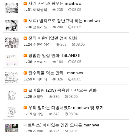
자기 자신과 싸우는 manhwa
Lv.51 아라셀리
235
08.05
ㅆㄷ) 벌칙으로 장난고백 하는 manhwa
Lv.36 포트리쯔
280
08.05
전직 마왕이였던 엄마 만화
Lv.24 수민이에여
263
08.05
평범한 일상 만화- ISLAND II
Lv.36 포트리쯔
164
08.05
탄수화물 먹는 만화...manhwa
Lv.59 버디버디
326
08.05
끌어올림 (209) 목욕탕 다녀오는 만화
Lv.29 소밀면
330
08.05
우리 엄마는 다방녀였다.manhwa 및 후기
Lv.19 슬라임
342
08.04
매트릭스) 깨어있는 인간 오나홀.manhwa
Lv.29 소밀면
234
08.04