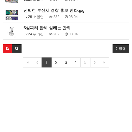
신박한 부산시 경찰 홍보 만화.jpg
Lv.29 소밀면
282
08.04
6살짜리 한테 설레는 만화
Lv.24 우라칸
202
08.04
정렬
1
2
3
4
5