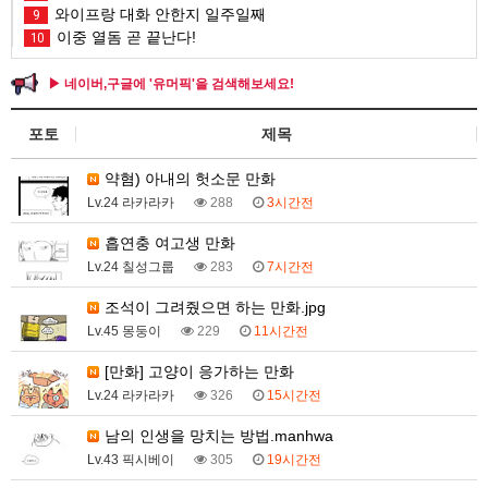
와이프랑 대화 안한지 일주일째
9
이중 열돔 곧 끝난다!
10
▶ 네이버,구글에 '유머픽'을 검색해보세요!
포토
제목
약혐) 아내의 헛소문 만화
Lv.24 라카라카
288
3시간전
흡연충 여고생 만화
Lv.24 칠성그룹
283
7시간전
조석이 그려줬으면 하는 만화.jpg
Lv.45 몽둥이
229
11시간전
[만화] 고양이 응가하는 만화
Lv.24 라카라카
326
15시간전
남의 인생을 망치는 방법.manhwa
Lv.43 픽시베이
305
19시간전