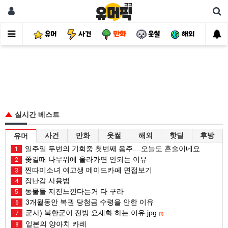
유머
사건
만화
웃썰
해외
핫
실시간 베스트
사건
만화
웃썰
해외
핫딜
후방
유머
일주일 두번의 기회중 첫번째 음주....오늘도 혼술이네요
1
쫒길때 나무위에 올라가면 안되는 이유
2
찐따미소녀 여고생 메이드카페 면접보기
3
장난감 사용법
4
동물들 지진느낀다는거 다 구라
5
3개월동안 복권 당첨금 수령을 안한 이유
6
군사) 북한군이 전방 요새화 하는 이유.jpg
7
(1)
일본의 양아치 카레
8