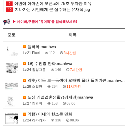
이번에 아마존이 오픈ai에 75조 투자한 이유
9
지나가는 시민에게 큰 실수하는 유재석.jpg
10
▶ 네이버,구글에 '유머픽'을 검색해보세요!
포토
제목
들국화.manhwa
Lv.21 Pixel
112
3시간전
19) 수인충 만화.manhwa
Lv.24 칠성그룹
146
7시간전
약후) 야동 보는동생이 오빠방 몰래 들어가면.manhw…
Lv.29 소밀면
294
11시간전
노잼 리얼결혼생활7(경제권)manhwa
Lv.27 김밤비
153
08.06
약혐) 아내의 헛소문 만화
Lv.24 라카라카
336
08.06