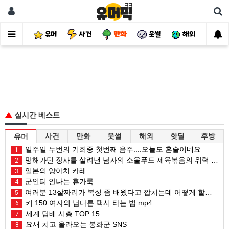
유머
사건
만화
웃썰
해외
핫
실시간 베스트
사건
만화
웃썰
해외
핫딜
후방
유머
일주일 두번의 기회중 첫번째 음주....오늘도 혼술이네요
1
망해가던 장사를 살려낸 남자의 소울푸드 제육볶음의 위력 ㅋㅋ
2
일본의 양아치 카레
3
군인티 안나는 휴가룩
4
여러분 13살짜리가 복싱 좀 배웠다고 깝치는데 어떻게 할까요?
5
키 150 여자의 남다른 택시 타는 법.mp4
6
세계 담배 시총 TOP 15
7
요새 치고 올라오는 봉화군 SNS
8