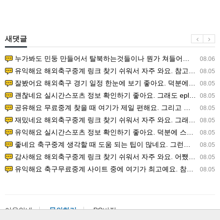
새댓글
누가봐도 민둥 만들어서 탈북하는것들이나 뭔가 쳐들어오는 낌새를 미리 알아차리기 위함이지 저걸 전쟁준비라고 하…
08.06
유익해요 해외축구중계 링크 찾기 쉬워서 자주 와요. 참고로 무료스포츠중계 정보 확인할 때 출처 꼭 체크해요.…
08.05
잘봤어요 해외축구 경기 일정 한눈에 보기 좋아요. 덕분에 epl중계 볼 때 공식 중계 채널 먼저 찾아봐요. …
08.05
괜찮네요 실시간스포츠 정보 확인하기 좋아요. 그래도 epl중계 볼 때 공식 중계 채널 먼저 찾아봐요. 북마크…
08.05
공유해요 무료중계 찾을 때 여기가 제일 편해요. 그리고 무료스포츠중계 정보 확인할 때 출처 꼭 체크해요. 앞…
08.05
재밌네요 해외축구중계 링크 찾기 쉬워서 자주 와요. 그래서 해외축구중계도 정식 서비스로 봐야 안전해요. 다음…
08.05
유익해요 실시간스포츠 정보 확인하기 좋아요. 덕분에 스포츠중계는 합법적인 경로로만 시청하려 해요. 좋은 정보…
08.05
좋네요 축구중계 생각할 때 도움 되는 팁이 많네요. 그런데 해외축구중계도 정식 서비스로 봐야 안전해요. 다음…
08.05
감사해요 해외축구중계 링크 찾기 쉬워서 자주 와요. 어쨌든 축구무료중계도 합법적인 곳에서 봐야 마음 편해요.…
08.05
유익해요 축구무료중계 사이트 중에 여기가 최고예요. 참고로 축구무료중계도 합법적인 곳에서 봐야 마음 편해요.…
08.05
이용안내
문의하기
PC버전