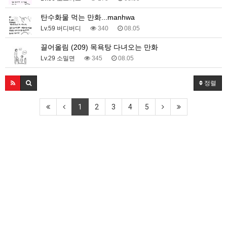
탄수화물 먹는 만화...manhwa
Lv.59 버디버디
340
08.05
끌어올림 (209) 목욕탕 다녀오는 만화
Lv.29 소밀면
345
08.05
정렬
1
2
3
4
5