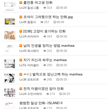
흡연충 여고생 만화
Lv.24 칠성그룹
314
08.06
조석이 그려줬으면 하는 만화.jpg
Lv.45 몽둥이
257
08.06
[만화] 고양이 응가하는 만화
Lv.24 라카라카
343
08.06
남의 인생을 망치는 방법.manhwa
Lv.43 픽시베이
322
08.06
자기 자신과 싸우는 manhwa
Lv.51 아라셀리
250
08.05
ㅆㄷ) 벌칙으로 장난고백 하는 manhwa
Lv.36 포트리쯔
295
08.05
전직 마왕이였던 엄마 만화
Lv.24 수민이에여
274
08.05
평범한 일상 만화- ISLAND II
Lv.36 포트리쯔
175
08.05