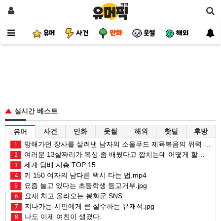
유머
사건
만화
웃썰
해외
핫
실시간 베스트
사건
만화
웃썰
해외
핫딜
후방
유머
망해가던 장사를 살려낸 남자의 소울푸드 제육볶음의 위력 ㅋㅋ
1
여러분 13살짜리가 복싱 좀 배웠다고 깝치는데 어떻게 할까요?
2
세계 담배 시총 TOP 15
3
키 150 여자의 남다른 택시 타는 법.mp4
4
요즘 늘고 있다는 초등학생 등교거부.jpg
5
요새 치고 올라오는 봉화군 SNS
6
지나가는 시민에게 큰 실수하는 유재석.jpg
7
나도 이제 여친이 생겼다.
8