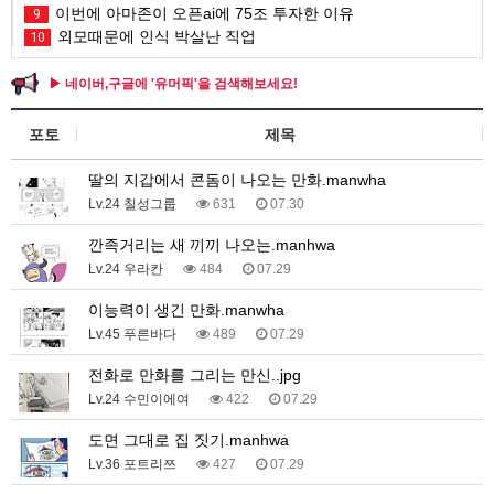
이번에 아마존이 오픈ai에 75조 투자한 이유
9
외모때문에 인식 박살난 직업
10
▶ 네이버,구글에 '유머픽'을 검색해보세요!
포토
제목
딸의 지갑에서 콘돔이 나오는 만화.manwha
Lv.24 칠성그룹
631
07.30
깐족거리는 새 끼끼 나오는.manhwa
Lv.24 우라칸
484
07.29
이능력이 생긴 만화.manwha
Lv.45 푸른바다
489
07.29
전화로 만화를 그리는 만신..jpg
Lv.24 수민이에여
422
07.29
도면 그대로 집 짓기.manhwa
Lv.36 포트리쯔
427
07.29