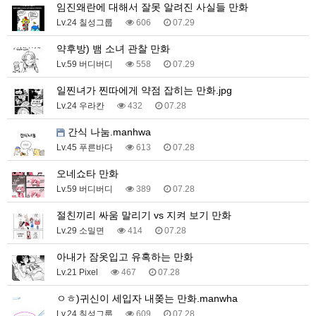
임진왜란에 대해서 잘못 알려진 사실들 만화
Lv.24 칠성그룹
606
07.29
약후방) 뱀 소녀 관찰 만화
Lv.59 버디버디
558
07.29
일찐녀가 찐따에게 약점 잡히는 만화.jpg
Lv.24 우라칸
432
07.28
간식 나눔.manhwa
Lv.45 푸른바다
613
07.28
오네쇼타 만화
Lv.59 버디버디
389
07.28
절친끼리 싸움 말리기 vs 지켜 보기 만화
Lv.29 소밀면
414
07.28
아내가 잠옷입고 유혹하는 만화
Lv.21 Pixel
467
07.28
ㅇㅎ)귀신이 세입자 내쫒는 만화.manwha
Lv.24 칠성그룹
609
07.28