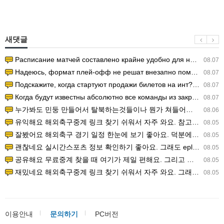
새댓글
Расписание матчей составлено крайне удобно для нашего часово…
08.07
Надеюсь, формат плей-офф не решат внезапно поменять. https:/…
08.07
Подскажите, когда стартуют продажи билетов на инт? https://g…
08.07
Когда будут известны абсолютно все команды из закрытых квали…
08.07
누가봐도 민둥 만들어서 탈북하는것들이나 뭔가 쳐들어오는 낌새를 미리 알아차리기 위함이지 저걸 전쟁준비라고 하…
08.06
유익해요 해외축구중계 링크 찾기 쉬워서 자주 와요. 참고로 무료스포츠중계 정보 확인할 때 출처 꼭 체크해요.…
08.05
잘봤어요 해외축구 경기 일정 한눈에 보기 좋아요. 덕분에 epl중계 볼 때 공식 중계 채널 먼저 찾아봐요. …
08.05
괜찮네요 실시간스포츠 정보 확인하기 좋아요. 그래도 epl중계 볼 때 공식 중계 채널 먼저 찾아봐요. 북마크…
08.05
공유해요 무료중계 찾을 때 여기가 제일 편해요. 그리고 무료스포츠중계 정보 확인할 때 출처 꼭 체크해요. 앞…
08.05
재밌네요 해외축구중계 링크 찾기 쉬워서 자주 와요. 그래서 해외축구중계도 정식 서비스로 봐야 안전해요. 다음…
08.05
이용안내
문의하기
PC버전