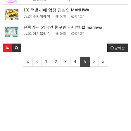
19) 먹을꺼에 엄청 진심인 MANHWA
Lv.24 수민이에여
570
07.27
유학가서 외국인 친구랑 파티한 썰.manhwa
Lv.51 아기물티슈
540
07.27
날짜순
1
2
3
4
5