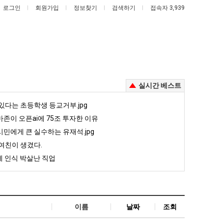
로그인
회원가입
정보찾기
검색하기
접속자 3,939
실시간 베스트
요
여
있다는 초등학생 등교거부.jpg
새
러
존이 오픈ai에 75조 투자한 이유
치
분
민에게 큰 실수하는 유재석.jpg
고
13
째 40도 넘겨…‘최고기온 42도 가능성도’
요새 치고 올라오는 봉화군 SNS
여러분 13살짜리가 복싱 좀 배웠다고 깝치는데 어떻게 할까요?
여친이 생겼다.
올
살
 인식 박살난 직업
라
짜
5
퇴사했다!!!!
08.05
08.05
오
리
 근황
서울 토박이 안재현 "왜 서울로 독립해?"
08.05
08.05
는
가
다.
양산 기온 닷새째 40도 넘겨…‘최고기온 42도 가능성도’
08.05
08.05
봉
복
혼남;;
이번에 아마존이 오픈ai에 75조 투자한 이유
08.05
08.05
이름
날짜
조회
화
싱
할까요?
백종원이 알려주는 가장 최악의 창업과정 .JPG
08.05
08.05