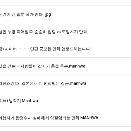
스타벅스 교환권 ·
AD
논란이 된 웹툰 작가 만화...jpg
안내
금액권 매입 안내
살인 누명 씌어질 때 순순히 잡힘 vs 도망치기 만화
펌) 네이버 ㅋㅋㅋ단편 공모한 만화 업로드해봅니다
길을 걷는데 사람들이 갑자기 춤을 추는.manhwa
임진왜란 때, 일본에서 더 인정받은 장군.manhwa
ㅎㅂ) 방직기 Manhwa
여형사가 함정수사 실패해서 약절임되는 만화.MANHWA