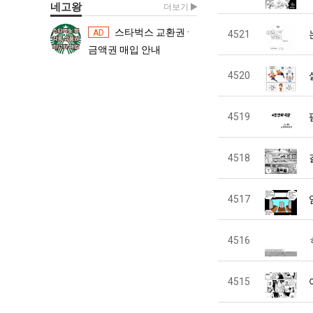
네고왕
더보기
스타벅스 교환권 ·
스타벅스 교환권 ·
AD
AD
4521
금액권 매입 안내
금액권 매입 
4520
4519
4518
4517
4516
4515