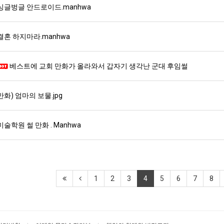
싱글벙글 안드로이드.manhwa
결혼 하지마라.manhwa
베스트에 교회 만화가 올라와서 갑자기 생각난 군대 후임썰
만화) 엄마의 보물.jpg
미술학원 썰 만화 . Manhwa
1
2
3
4
5
6
7
8