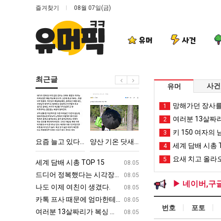
즐겨찾기
08월 07일(금)
유머
사건
최근글
사건
유머
요
양
요
여
망해가던 장사를
1
즘
산
새
러
여러분 13살짜
2
늘
기
치
분
키 150 여자의 
3
고
온
고
13
에 75조 투자한 이유
요즘 늘고 있다는 초등학생 등교거부.jpg
양산 기온 닷새째 40도 넘겨…‘최고기온 42도 가능성도’
요새 치고 올라오는 봉화군 SNS
여러분 13살짜리가 복싱
세계 담배 시총 T
4
있
닷
올
살
요새 치고 올라오
5
다
새
라
짜
ㅋㅋ
세계 담배 시총 TOP 15
퇴사했다!!!!
08.05
08.05
는
째
오
리
업
드디어 정복했다는 시각장애 근황
서울 토박이 안재현 "왜 서울로 독립해
08.05
08.05
▶ 네이버,구
초
40
는
가
g
나도 이제 여친이 생겼다.
양산 기온 닷새째 40도 넘겨…‘최고기온 42도 가능성
08.05
08.05
등
도
봉
복
카톡 프사 때문에 엄마한테 혼남;;
이번에 아마존이 오픈ai에 75조 투자한
08.05
08.05
번호
포토
학
넘
화
싱
S
여러분 13살짜리가 복싱 좀 배웠다고 깝치는데 어떻게 할까요?
백종원이 알려주는 가장 최악의 창업과정 .
08.05
08.05