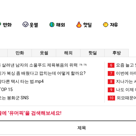
만화
웃썰
해외
핫딜
자유
만화
웃썰
해외
핫딜
후방
퇴
이
요
양
 살려낸 남자의 소울푸드 제육볶음의 위력 ㅋㅋ
요즘 늘고 
6
사
번
즘
산
리가 복싱 좀 배웠다고 깝치는데 어떻게 할까요?
이번에 아마
7
했
에
늘
기
남다른 택시 타는 법.mp4
지나가는 시
8
다!!!!
아
고
온
 좀 배웠다고 깝치는데 어떻게 할까요?
퇴사했다!!!!
이번에 아마존이 오픈ai에 75조 투자한 이유
요즘 늘고 있다는 초등학생 등교거부.jpg
양산 기온 닷새
OP 15
나도 이제 
9
마
있
닷
는 봉화군 SNS
외모때문에
10
존
다
새
망해가던 장사를 살려낸 남자의 소울푸드 제육볶음의 위력 ㅋㅋ
세계 담배 시총 TOP 1
08.05
08.05
이
는
째
?"
외모때문에 인식 박살난 직업
드디어 정복했다는 시각장애
08.05
08.05
글에 '유머픽'을 검색해보세요!
오
초
40
도’
요즘 늘고 있다는 초등학생 등교거부.jpg
나도 이제 여친이 생겼
08.05
08.05
픈
등
도
 이유
엄마 요새는 꺄! 를 어떻게 쓰는지 알아?
카톡 프사 때문에 엄마한테 
08.05
08.05
제목
ai
학
넘
JPG
요새 치고 올라오는 봉화군 SNS
여러분 13살짜리가 복싱 좀 배웠다고 깝치는데 어떻게 
08.05
08.05