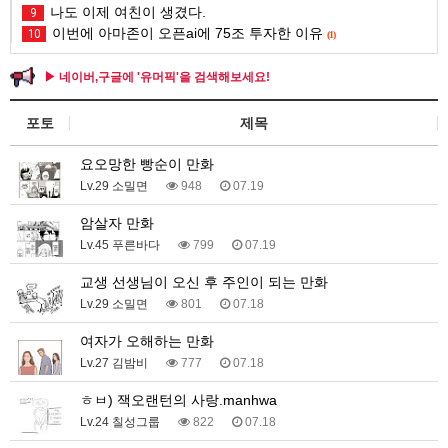
나도 이제 여친이 생겼다.
9
이번에 아마존이 오픈ai에 75조 투자한 이유
10
(1)
▶ 네이버,구글에 '유머픽'을 검색해보세요!
포토
제목
요오망한 빵순이 만화
Lv.29 소밀면
948
07.19
암살자 만화
Lv.45 푸른바다
799
07.19
교생 선생님이 오신 후 주인이 되는 만화
Lv.29 소밀면
801
07.18
여자가 오해하는 만화
Lv.27 김밤비
777
07.18
ㅎㅂ) 잭오랜턴의 사랑.manhwa
Lv.24 칠성그룹
822
07.18