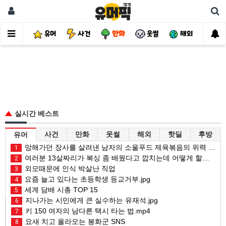
유머
사건
만화
웃썰
해외
핫
실시간 베스트
사건
만화
웃썰
해외
핫딜
후방
유머
망해가던 장사를 살려낸 남자의 소울푸드 제육볶음의 위력 ㅋㅋ
1
여러분 13살짜리가 복싱 좀 배웠다고 깝치는데 어떻게 할까요?
2
외모때문에 인식 박살난 직업
3
요즘 늘고 있다는 초등학생 등교거부.jpg
4
세계 담배 시총 TOP 15
5
지나가는 시민에게 큰 실수하는 유재석.jpg
6
키 150 여자의 남다른 택시 타는 법.mp4
7
요새 치고 올라오는 봉화군 SNS
8