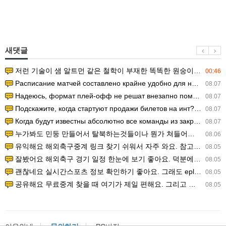
새댓글
저런 기술이 샘 알트먼 같은 철학이 부재한 똑똑한 원숭이에게 있다는게 문제.
00:46
Расписание матчей составлено крайне удобно для нашего часово…
08.07
Надеюсь, формат плей-офф не решат внезапно поменять. https:/…
08.07
Подскажите, когда стартуют продажи билетов на инт? https://g…
08.07
Когда будут известны абсолютно все команды из закрытых квали…
08.07
누가봐도 민둥 만들어서 탈북하는것들이나 뭔가 쳐들어오는 낌새를 미리 알아차리기 위함이지 저걸 전쟁준비라고 하…
08.06
유익해요 해외축구중계 링크 찾기 쉬워서 자주 와요. 참고로 무료스포츠중계 정보 확인할 때 출처 꼭 체크해요.…
08.05
잘봤어요 해외축구 경기 일정 한눈에 보기 좋아요. 덕분에 epl중계 볼 때 공식 중계 채널 먼저 찾아봐요. …
08.05
괜찮네요 실시간스포츠 정보 확인하기 좋아요. 그래도 epl중계 볼 때 공식 중계 채널 먼저 찾아봐요. 북마크…
08.05
공유해요 무료중계 찾을 때 여기가 제일 편해요. 그리고 무료스포츠중계 정보 확인할 때 출처 꼭 체크해요. 앞…
08.05