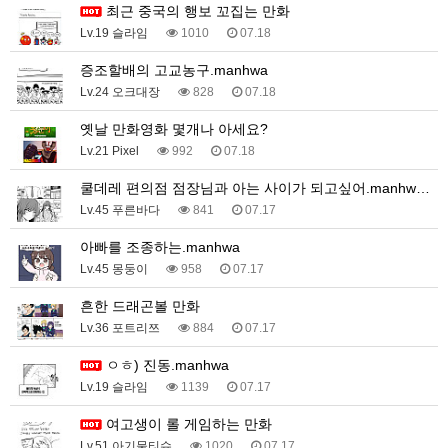
최근 중국의 행보 꼬집는 만화
Lv.19 슬라임
1010
07.18
증조할배의 고교농구.manhwa
Lv.24 오크대장
828
07.18
옛날 만화영화 몇개나 아세요?
Lv.21 Pixel
992
07.18
쿨데레 편의점 점장님과 아는 사이가 되고싶어.manhw…
Lv.45 푸른바다
841
07.17
아빠를 조종하는.manhwa
Lv.45 몽둥이
958
07.17
흔한 드래곤볼 만화
Lv.36 포트리쯔
884
07.17
ㅇㅎ) 진동.manhwa
Lv.19 슬라임
1139
07.17
여고생이 롤 게임하는 만화
Lv.51 아기물티슈
1020
07.17