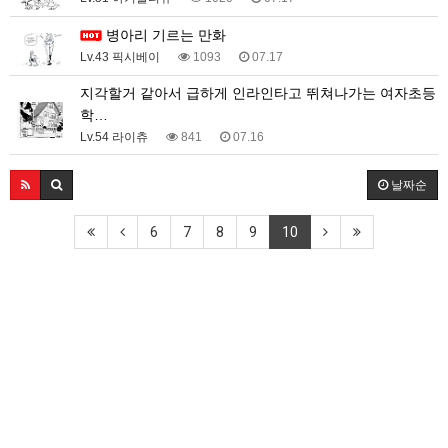
병아리 기르는 만화
Lv.43 픽시베이
1093
07.17
지각할거 같아서 급하게 인라인타고 뛰쳐나가는 여자초등
학…
Lv.54 라이츄
841
07.16
날짜순
6
7
8
9
10