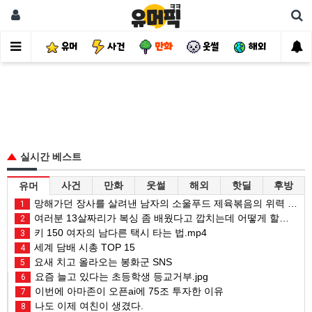
유머
사건
만화
웃썰
해외
핫
실시간 베스트
사건
만화
웃썰
해외
핫딜
후방
유머
망해가던 장사를 살려낸 남자의 소울푸드 제육볶음의 위력 ㅋㅋ
1
여러분 13살짜리가 복싱 좀 배웠다고 깝치는데 어떻게 할까요?
2
키 150 여자의 남다른 택시 타는 법.mp4
3
세계 담배 시총 TOP 15
4
요새 치고 올라오는 봉화군 SNS
5
요즘 늘고 있다는 초등학생 등교거부.jpg
6
이번에 아마존이 오픈ai에 75조 투자한 이유
7
나도 이제 여친이 생겼다.
8