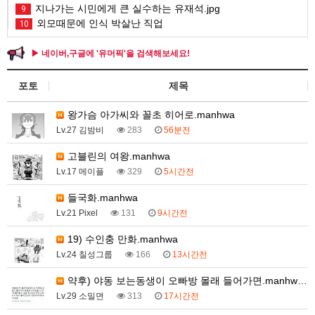
지나가는 시민에게 큰 실수하는 유재석.jpg
9
외모때문에 인식 박살난 직업
10
▶ 네이버,구글에 '유머픽'을 검색해보세요!
포토
제목
왕가슴 아가씨와 꼴초 히어로.manhwa
Lv.27 김밤비
283
56분전
고블린의 여왕.manhwa
Lv.17 메이플
329
5시간전
들국화.manhwa
Lv.21 Pixel
131
9시간전
19) 수인충 만화.manhwa
Lv.24 칠성그룹
166
13시간전
약후) 야동 보는동생이 오빠방 몰래 들어가면.manhw…
Lv.29 소밀면
313
17시간전