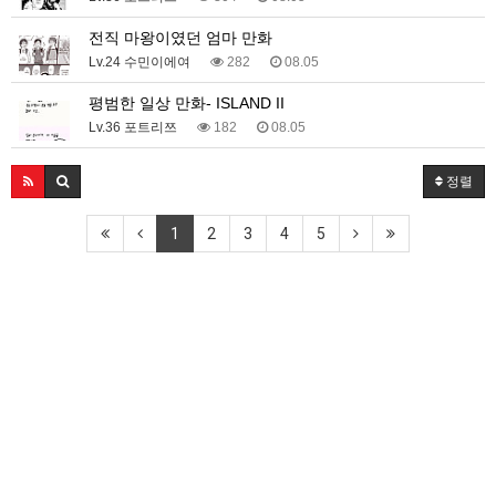
전직 마왕이였던 엄마 만화
Lv.24 수민이에여
282
08.05
평범한 일상 만화- ISLAND II
Lv.36 포트리쯔
182
08.05
정렬
1
2
3
4
5