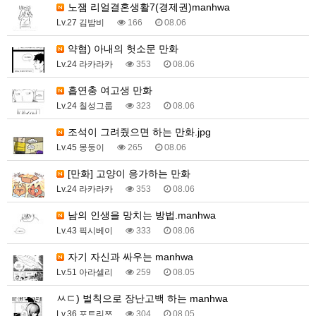
노잼 리얼결혼생활7(경제권)manhwa
Lv.27 김밤비
166
08.06
약혐) 아내의 헛소문 만화
Lv.24 라카라카
353
08.06
흡연충 여고생 만화
Lv.24 칠성그룹
323
08.06
조석이 그려줬으면 하는 만화.jpg
Lv.45 몽둥이
265
08.06
[만화] 고양이 응가하는 만화
Lv.24 라카라카
353
08.06
남의 인생을 망치는 방법.manhwa
Lv.43 픽시베이
333
08.06
자기 자신과 싸우는 manhwa
Lv.51 아라셀리
259
08.05
ㅆㄷ) 벌칙으로 장난고백 하는 manhwa
Lv.36 포트리쯔
304
08.05