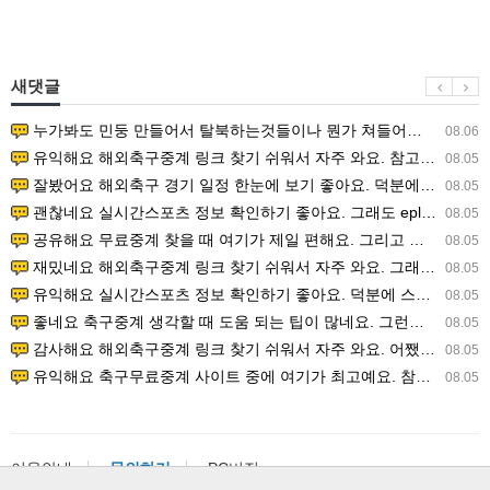
새댓글
누가봐도 민둥 만들어서 탈북하는것들이나 뭔가 쳐들어오는 낌새를 미리 알아차리기 위함이지 저걸 전쟁준비라고 하…
08.06
유익해요 해외축구중계 링크 찾기 쉬워서 자주 와요. 참고로 무료스포츠중계 정보 확인할 때 출처 꼭 체크해요.…
08.05
잘봤어요 해외축구 경기 일정 한눈에 보기 좋아요. 덕분에 epl중계 볼 때 공식 중계 채널 먼저 찾아봐요. …
08.05
괜찮네요 실시간스포츠 정보 확인하기 좋아요. 그래도 epl중계 볼 때 공식 중계 채널 먼저 찾아봐요. 북마크…
08.05
공유해요 무료중계 찾을 때 여기가 제일 편해요. 그리고 무료스포츠중계 정보 확인할 때 출처 꼭 체크해요. 앞…
08.05
재밌네요 해외축구중계 링크 찾기 쉬워서 자주 와요. 그래서 해외축구중계도 정식 서비스로 봐야 안전해요. 다음…
08.05
유익해요 실시간스포츠 정보 확인하기 좋아요. 덕분에 스포츠중계는 합법적인 경로로만 시청하려 해요. 좋은 정보…
08.05
좋네요 축구중계 생각할 때 도움 되는 팁이 많네요. 그런데 해외축구중계도 정식 서비스로 봐야 안전해요. 다음…
08.05
감사해요 해외축구중계 링크 찾기 쉬워서 자주 와요. 어쨌든 축구무료중계도 합법적인 곳에서 봐야 마음 편해요.…
08.05
유익해요 축구무료중계 사이트 중에 여기가 최고예요. 참고로 축구무료중계도 합법적인 곳에서 봐야 마음 편해요.…
08.05
이용안내
문의하기
PC버전