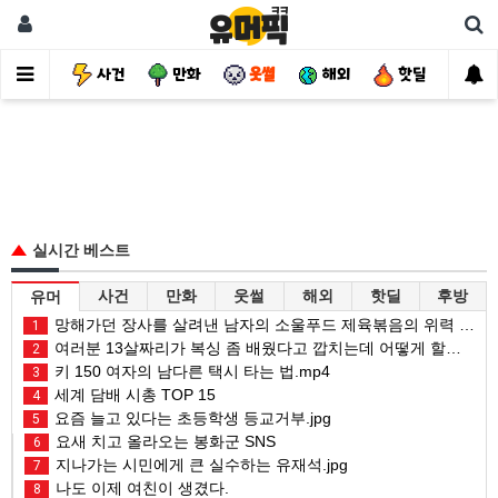
유머
사건
만화
웃썰
해외
핫딜
자
실시간 베스트
사건
만화
웃썰
해외
핫딜
후방
유머
망해가던 장사를 살려낸 남자의 소울푸드 제육볶음의 위력 ㅋㅋ
1
여러분 13살짜리가 복싱 좀 배웠다고 깝치는데 어떻게 할까요?
2
키 150 여자의 남다른 택시 타는 법.mp4
3
세계 담배 시총 TOP 15
4
요즘 늘고 있다는 초등학생 등교거부.jpg
5
요새 치고 올라오는 봉화군 SNS
6
지나가는 시민에게 큰 실수하는 유재석.jpg
7
나도 이제 여친이 생겼다.
8