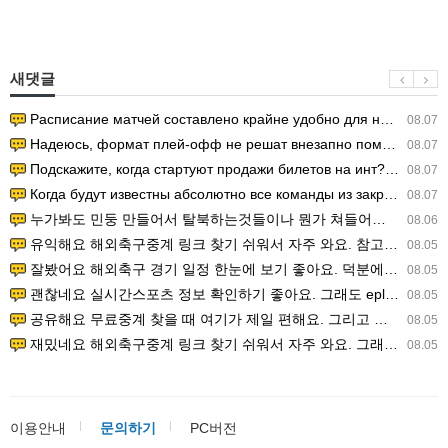
새댓글
Расписание матчей составлено крайне удобно для нашего часово…
08.07
Надеюсь, формат плей-офф не решат внезапно поменять. https:/…
08.07
Подскажите, когда стартуют продажи билетов на инт? https://g…
08.07
Когда будут известны абсолютно все команды из закрытых квали…
08.07
누가봐도 민둥 만들어서 탈북하는것들이나 뭔가 쳐들어오는 낌새를 미리 알아차리기 위함이지 저걸 전쟁준비라고 하…
08.06
유익해요 해외축구중계 링크 찾기 쉬워서 자주 와요. 참고로 무료스포츠중계 정보 확인할 때 출처 꼭 체크해요.…
08.05
잘봤어요 해외축구 경기 일정 한눈에 보기 좋아요. 덕분에 epl중계 볼 때 공식 중계 채널 먼저 찾아봐요. …
08.05
괜찮네요 실시간스포츠 정보 확인하기 좋아요. 그래도 epl중계 볼 때 공식 중계 채널 먼저 찾아봐요. 북마크…
08.05
공유해요 무료중계 찾을 때 여기가 제일 편해요. 그리고 무료스포츠중계 정보 확인할 때 출처 꼭 체크해요. 앞…
08.05
재밌네요 해외축구중계 링크 찾기 쉬워서 자주 와요. 그래서 해외축구중계도 정식 서비스로 봐야 안전해요. 다음…
08.05
이용안내
문의하기
PC버전