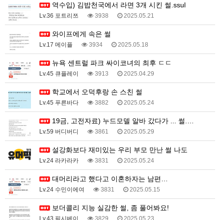
역수입) 김밥천국에서 라면 3개 시킨 썰.ssul
Lv.36 포트리쯔
3938
2025.05.21
와이프에게 속은 썰
Lv.17 메이플
3934
2025.05.18
뉴욕 센트럴 파크 싸이코녀의 최후 ㄷㄷ
Lv.45 큐플레이
3913
2025.04.29
학교에서 오덕후랑 손 스친 썰
Lv.45 푸른바다
3882
2025.05.24
19금, 고전자료) 누드모델 알바 갔다가 ... 썰.…
Lv.59 버디버디
3861
2025.05.29
설강화보다 재미있는 우리 부모 만난 썰 나도
Lv.24 라카라카
3831
2025.05.24
대머리라고 했다고 이혼하자는 남편…
Lv.24 수민이에여
3831
2025.05.15
보더콜리 지능 실감한 썰, 좀 풀어봐요!
Lv.43 픽시베이
3829
2025.05.23