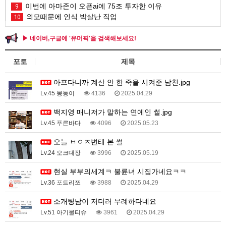
이번에 아마존이 오픈ai에 75조 투자한 이유
9
외모때문에 인식 박살난 직업
10
▶ 네이버,구글에 '유머픽'을 검색해보세요!
포토
제목
아프다니까 계산 안 한 죽을 시켜준 남친.jpg
Lv.45 몽둥이
4136
2025.04.29
백지영 매니저가 말하는 연예인 썰.jpg
Lv.45 푸른바다
4096
2025.05.23
오늘 ㅂㅇㅈ변태 본 썰
Lv.24 오크대장
3996
2025.05.19
현실 부부의세계ㅋ 불륜녀 시집가네요ㅋㅋ
Lv.36 포트리쯔
3988
2025.04.29
소개팅남이 저더러 무례하다네요
Lv.51 아기물티슈
3961
2025.04.29