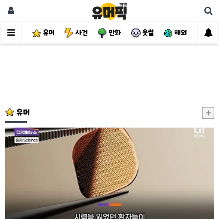
유머
사건
만화
웃썰
해외
핫
유머
드
디
어
정
복
했
다
는