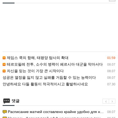
매
입
안
내
제임스 쿡의 항해, 태평양 탐사의 확대
01:59
테르모필레 전투, 소수의 병력이 페르시아 대군을 막아서다
08.07
자신을 믿는 것이 가장 큰 시작이다
08.07
성공은 열정을 잃지 않고 실패를 거듭할 수 있는 능력이다
08.07
안녕하세요 다들 활동이 적극적이시고 활발하시네요
07.30
댓글
Расписание матчей составлено крайне удобно для нашего часово…
08.07