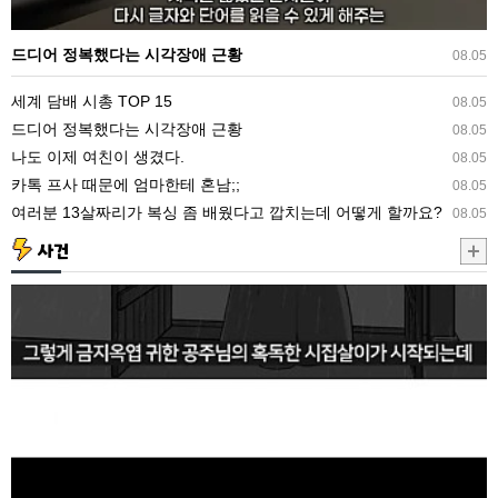
시
각
드디어 정복했다는 시각장애 근황
08.05
장
세계 담배 시총 TOP 15
08.05
애
드디어 정복했다는 시각장애 근황
08.05
근
나도 이제 여친이 생겼다.
08.05
황
카톡 프사 때문에 엄마한테 혼남;;
08.05
여러분 13살짜리가 복싱 좀 배웠다고 깝치는데 어떻게 할까요?
08.05
사건
조
선
시
대
공
주
옹
주