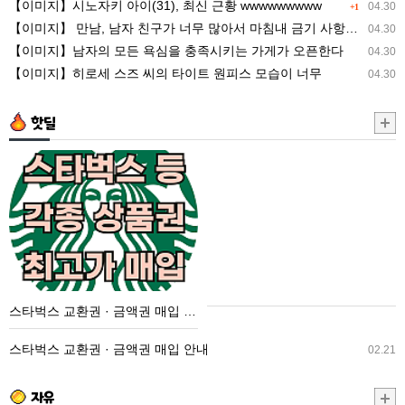
【이미지】시노자키 아이(31), 최신 근황 wwwwwwwww
04.30
+1
최
타
【이미지】 만남, 남자 친구가 너무 많아서 마침내 금기 사항을 저지른 ww
04.30
신
이
【이미지】남자의 모든 욕심을 충족시키는 가게가 오픈한다
04.30
근
트
【이미지】히로세 스즈 씨의 타이트 원피스 모습이 너무
04.30
황
원
wwwwwwwww
피
핫딜
스
모
스
습
타
이
벅
너
스
무
교
환
권
스타벅스 교환권 · 금액권 매입 안내
·
금
스타벅스 교환권 · 금액권 매입 안내
02.21
액
권
자유