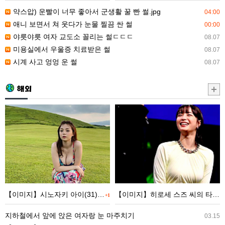
소
가
약스압) 운빨이 너무 좋아서 군생활 꿀 빤 썰.jpg
04:00
꼴
눈
애니 보면서 쳐 웃다가 눈물 찔끔 싼 썰
00:00
리
물
야릇야릇 여자 교도소 꼴리는 썰ㄷㄷㄷ
08.07
는
찔
미용실에서 우울증 치료받은 썰
08.07
썰
끔
시계 사고 엉엉 운 썰
08.07
ㄷ
싼
ㄷ
썰
해외
ㄷ
【이
【이
미
미
지】
지】
시
히
노
로
자
세
키
스
【이미지】시노자키 아이(31), 최신 근황 wwwwwwwww
【이미지】히로세 스즈 씨의 타이트 원피스 모습이 너무
+1
아
즈
이
씨
지하철에서 앞에 앉은 여자랑 눈 마주치기
03.15
(31),
의