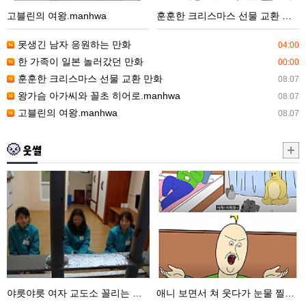
마
고블린의 여왕.manhwa
훈훈한 크리스마스 선물 교환 만화
스
선
못생긴 남자 응원하는 만화
04:00
물
한 가족이 일본 놀러갔던 만화
00:00
교
훈훈한 크리스마스 선물 교환 만화
08.07
환
왕가슴 아가씨와 꼴초 히어로.manhwa
08.07
만
고블린의 여왕.manhwa
08.07
화
웃썰
야
애
릇
니
야
보
릇
면
여
서
자
쳐
교
웃
야릇야릇 여자 교도소 꼴리는 썰ㄷㄷㄷ
애니 보면서 쳐 웃다가 눈물 찔끔 싼 썰
도
다