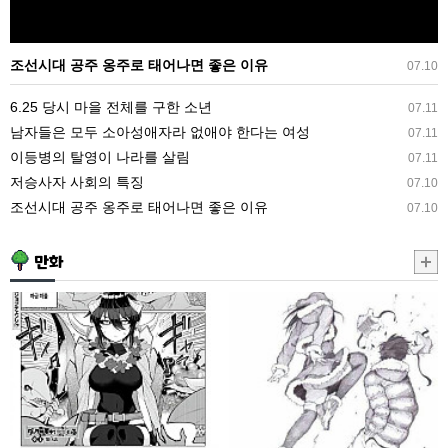
로
태
조선시대 공주 옹주로 태어나면 좋은 이유
07.10
어
나
6.25 당시 마을 전체를 구한 소년
07.11
면
남자들은 모두 소아성애자라 없애야 한다는 여성
07.11
좋
이등병의 탈영이 나라를 살림
07.11
은
저승사자 사회의 특징
07.10
이
조선시대 공주 옹주로 태어나면 좋은 이유
07.10
유
만화
고
훈
블
훈
린
한
의
크
여
리
왕.manhwa
스