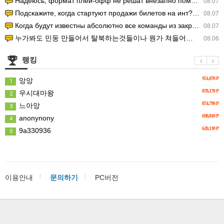
Надеюсь, формат плей-офф не решат внезапно поменять. https:/…
08.07
Подскажите, когда стартуют продажи билетов на инт? https://g…
08.07
Когда будут известны абсолютно все команды из закрытых квали…
08.07
누가봐도 민둥 만들어서 탈북하는것들이나 뭔가 쳐들어오는 낌새를 미리 알아차리기 위함이지 저걸 전쟁준비라고 하…
08.06
랭킹
951,070 P
앙앙
1
878,170 P
우시대마왕
2
874,790 P
느아앙
3
698,810 P
anonynony
4
620,130 P
9a330936
5
이용안내
문의하기
PC버전