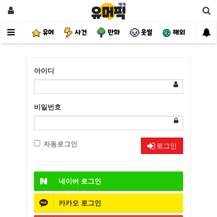
유머
사건
만화
웃썰
해외
핫
아이디
비밀번호
자동로그인
로그인
네이버
로그인
카카오
로그인