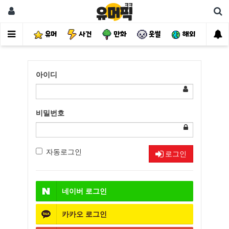
유머
사건
만화
웃썰
해외
핫
아이디
비밀번호
자동로그인
로그인
네이버
로그인
카카오
로그인