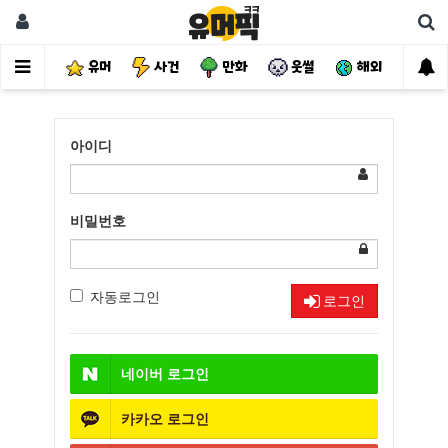
유머
사건
만화
웃썰
해외
핫
아이디
비밀번호
자동로그인
로그인
네이버
로그인
카카오
로그인