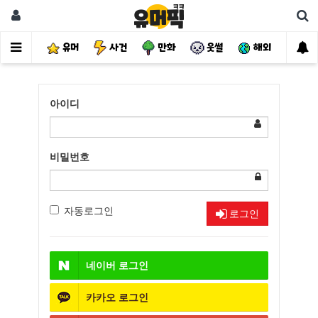
유머
사건
만화
웃썰
해외
핫
아이디
비밀번호
자동로그인
로그인
네이버
로그인
카카오
로그인