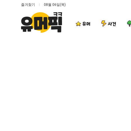
즐겨찾기
08월 06일(목)
유머
사건