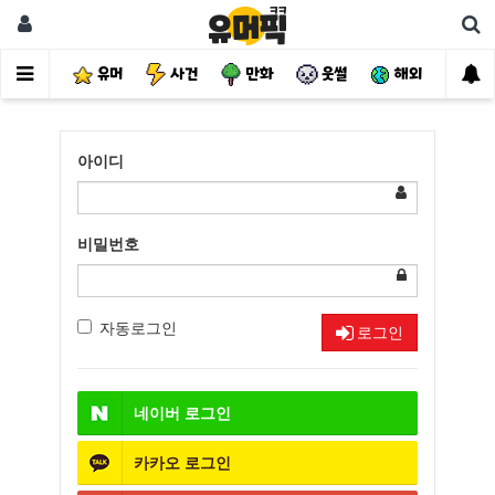
유머
사건
만화
웃썰
해외
핫
아이디
비밀번호
자동로그인
로그인
네이버
로그인
카카오
로그인