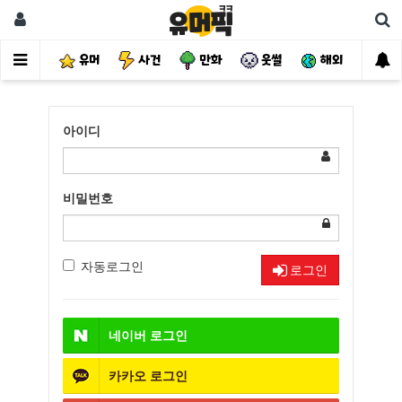
유머
사건
만화
웃썰
해외
핫
아이디
비밀번호
자동로그인
로그인
네이버
로그인
카카오
로그인