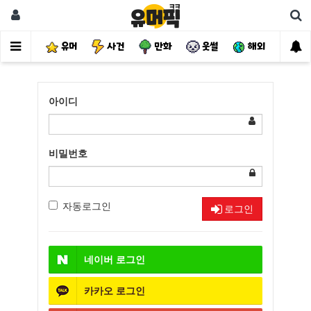
유머
사건
만화
웃썰
해외
핫
아이디
비밀번호
자동로그인
로그인
네이버
로그인
카카오
로그인