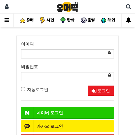
유머
사건
만화
웃썰
해외
핫
아이디
비밀번호
자동로그인
로그인
네이버
로그인
카카오
로그인