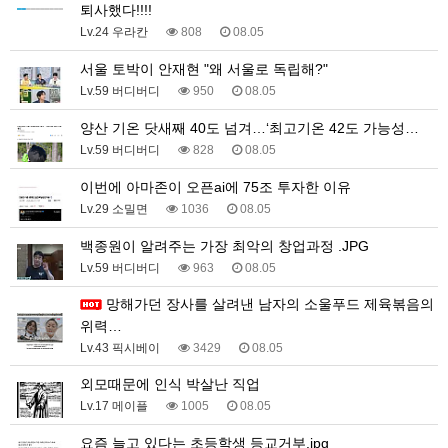
퇴사했다!!!!
Lv.24 우라칸
808
08.05
서울 토박이 안재현 "왜 서울로 독립해?"
Lv.59 버디버디
950
08.05
양산 기온 닷새째 40도 넘겨…‘최고기온 42도 가능성…
Lv.59 버디버디
828
08.05
이번에 아마존이 오픈ai에 75조 투자한 이유
Lv.29 소밀면
1036
08.05
백종원이 알려주는 가장 최악의 창업과정 .JPG
Lv.59 버디버디
963
08.05
망해가던 장사를 살려낸 남자의 소울푸드 제육볶음의
위력…
Lv.43 픽시베이
3429
08.05
외모때문에 인식 박살난 직업
Lv.17 메이플
1005
08.05
요즘 늘고 있다는 초등학생 등교거부.jpg