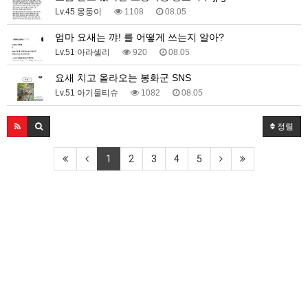
Lv.45 몽둥이
1108
08.05
엄마 요새는 꺄! 를 어떻게 쓰는지 알아?
Lv.51 아라셀리
920
08.05
요새 치고 올라오는 봉화군 SNS
Lv.51 아기물티슈
1082
08.05
정렬
1
2
3
4
5