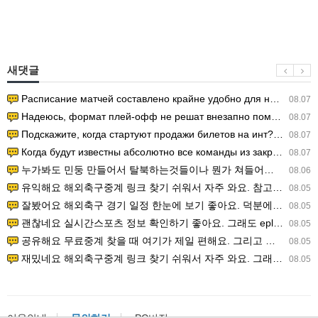
새댓글
Расписание матчей составлено крайне удобно для нашего часово…
08.07
Надеюсь, формат плей-офф не решат внезапно поменять. https:/…
08.07
Подскажите, когда стартуют продажи билетов на инт? https://g…
08.07
Когда будут известны абсолютно все команды из закрытых квали…
08.07
누가봐도 민둥 만들어서 탈북하는것들이나 뭔가 쳐들어오는 낌새를 미리 알아차리기 위함이지 저걸 전쟁준비라고 하…
08.06
유익해요 해외축구중계 링크 찾기 쉬워서 자주 와요. 참고로 무료스포츠중계 정보 확인할 때 출처 꼭 체크해요.…
08.05
잘봤어요 해외축구 경기 일정 한눈에 보기 좋아요. 덕분에 epl중계 볼 때 공식 중계 채널 먼저 찾아봐요. …
08.05
괜찮네요 실시간스포츠 정보 확인하기 좋아요. 그래도 epl중계 볼 때 공식 중계 채널 먼저 찾아봐요. 북마크…
08.05
공유해요 무료중계 찾을 때 여기가 제일 편해요. 그리고 무료스포츠중계 정보 확인할 때 출처 꼭 체크해요. 앞…
08.05
재밌네요 해외축구중계 링크 찾기 쉬워서 자주 와요. 그래서 해외축구중계도 정식 서비스로 봐야 안전해요. 다음…
08.05