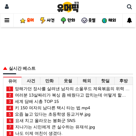
유머
사건
만화
웃썰
해외
핫
실시간 베스트
사건
만화
웃썰
해외
핫딜
후방
유머
망해가던 장사를 살려낸 남자의 소울푸드 제육볶음의 위력 ㅋㅋ
1
여러분 13살짜리가 복싱 좀 배웠다고 깝치는데 어떻게 할까요?
2
세계 담배 시총 TOP 15
3
키 150 여자의 남다른 택시 타는 법.mp4
4
요즘 늘고 있다는 초등학생 등교거부.jpg
5
요새 치고 올라오는 봉화군 SNS
6
지나가는 시민에게 큰 실수하는 유재석.jpg
7
나도 이제 여친이 생겼다.
8