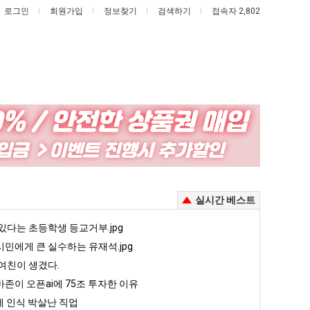
로그인
회원가입
정보찾기
검색하기
접속자 2,802
서
이
울
번
토
에
박
아
살려낸 남자의 소울푸드 제육볶음의 위력 ㅋㅋ
서울 토박이 안재현 "왜 서울로 독립해?"
이번에 아마존이 오픈ai에 75조 투자한 이유
실시간 베스트
이
마
안
존
5
있다는 초등학생 등교거부.jpg
퇴사했다!!!!
08.05
08.05
재
이
 근황
서울 토박이 안재현 "왜 서울로 독립해?"
민에게 큰 실수하는 유재석.jpg
08.05
08.05
현
오
다.
양산 기온 닷새째 40도 넘겨…‘최고기온 42도 가능성도’
08.05
08.05
여친이 생겼다.
"왜
픈
혼남;;
이번에 아마존이 오픈ai에 75조 투자한 이유
08.05
08.05
존이 오픈ai에 75조 투자한 이유
서
ai
할까요?
백종원이 알려주는 가장 최악의 창업과정 .JPG
08.05
08.05
 인식 박살난 직업