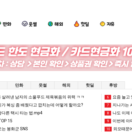
만화
웃썰
해외
핫딜
자유
양
여
요
망
산
러
즘
해
기
분
늘
가
온
13
고
던
픈ai에 75조 투자한 이유
양산 기온 닷새째 40도 넘겨…‘최고기온 42도 가능성도’
여러분 13살짜리가 복싱 좀 배웠다고 깝치는데 어떻게 할까요?
요즘 늘고 있다는 초등학생 등교거부.jpg
망해가던 장사를 
만화
웃썰
해외
핫딜
후방
닷
살
있
장
새
짜
다
사
 살려낸 남자의 소울푸드 제육볶음의 위력 ㅋㅋ
망해가던 장사를 살려낸 남자의 소울푸드 제육볶음의 위력 ㅋㅋ
세계 담배 시총 TOP 1
요즘 늘고 
08.05
08.05
6
째
리
는
를
?"
외모때문에 인식 박살난 직업
드디어 정복했다는 시각장애
리가 복싱 좀 배웠다고 깝치는데 어떻게 할까요?
08.05
08.05
지나가는 시
7
40
가
초
살
도’
요즘 늘고 있다는 초등학생 등교거부.jpg
나도 이제 여친이 생겼
08.05
08.05
남다른 택시 타는 법.mp4
나도 이제 
8
도
복
등
려
 이유
엄마 요새는 꺄! 를 어떻게 쓰는지 알아?
카톡 프사 때문에 엄마한테 
08.05
08.05
OP 15
이번에 아마
9
넘
싱
학
낸
JPG
요새 치고 올라오는 봉화군 SNS
여러분 13살짜리가 복싱 좀 배웠다고 깝치는데 어떻게 
08.05
08.05
는 봉화군 SNS
외모때문에
10