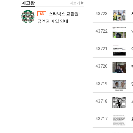
네고왕
더보기
스타벅스 교환권 ·
43723
스타벅스 교환권 ·
AD
AD
금액권 매입 안내
금액권 매입 
43722
43721
43720
43719
43718
43717