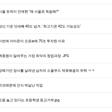
서울 토박이 안재현 "왜 서울로 독립해?"
스타벅스 교환권 ·
AD
안내
금액권 매입 안내
양산 기온 닷새째 40도 넘겨…‘최고기온 42도 가능성도’
이번에 아마존이 오픈ai에 75조 투자한 이유
백종원이 알려주는 가장 최악의 창업과정 .JPG
망해가던 장사를 살려낸 남자의 소울푸드 제육볶음의 위력 ㅋㅋ
외모때문에 인식 박살난 직업
요즘 늘고 있다는 초등학생 등교거부.jpg