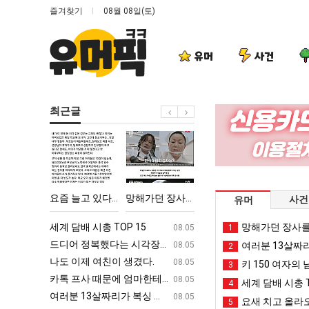
즐겨찾기
08월 08일(토)
유머
사건
최근글
요
망
서
이
즘
해
울
번
늘
가
토
에
고
던
박
아
다고 깝치는데 어떻게 할까요?
요즘 늘고 있다는 초등학생 등교거부.jpg
망해가던 장사를 살려낸 남자의 소울푸드 제육볶음의 위력 ㅋㅋ
서울 토박이 안재현 "왜 서울로 독립해?"
이번에 아마존이 오
사건
유머
있
장
이
마
다
사
안
존
ㅋㅋ
세계 담배 시총 TOP 15
퇴사했다!!!!
망해가던 장사를
08.05
08.05
1
는
를
재
이
업
드디어 정복했다는 시각장애 근황
서울 토박이 안재현 "왜 서울로 독립해
08.05
08.05
여러분 13살짜
2
초
살
현
오
g
나도 이제 여친이 생겼다.
양산 기온 닷새째 40도 넘겨…‘최고기온 42도 가능성
08.05
08.05
키 150 여자의 
3
등
려
"왜
픈
카톡 프사 때문에 엄마한테 혼남;;
이번에 아마존이 오픈ai에 75조 투자한
08.05
08.05
세계 담배 시총 T
4
학
낸
서
ai
S
여러분 13살짜리가 복싱 좀 배웠다고 깝치는데 어떻게 할까요?
백종원이 알려주는 가장 최악의 창업과정 .
08.05
08.05
요새 치고 올라오
5