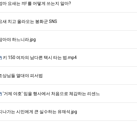
엄마 요새는 꺄! 를 어떻게 쓰는지 알아?
요새 치고 올라오는 봉화군 SNS
참아야 하느니라.jpg
키 150 여자의 남다른 택시 타는 법.mp4
조상님들 열대야 피서법
'거제 야호' 밈을 행사에서 처음으로 체감하는 리센느
지나가는 시민에게 큰 실수하는 유재석.jpg