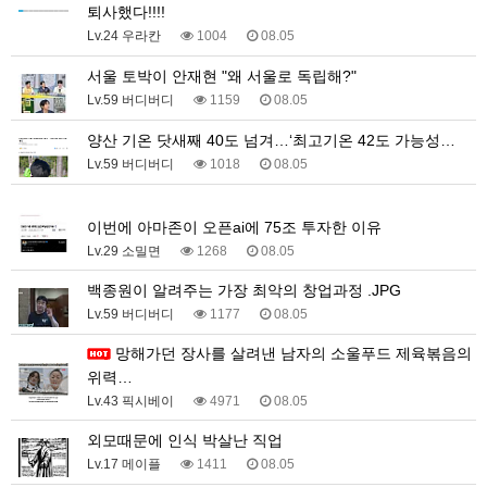
퇴사했다!!!!
Lv.24 우라칸
1004
08.05
서울 토박이 안재현 "왜 서울로 독립해?"
Lv.59 버디버디
1159
08.05
양산 기온 닷새째 40도 넘겨…‘최고기온 42도 가능성…
Lv.59 버디버디
1018
08.05
1
이번에 아마존이 오픈ai에 75조 투자한 이유
Lv.29 소밀면
1268
08.05
백종원이 알려주는 가장 최악의 창업과정 .JPG
Lv.59 버디버디
1177
08.05
망해가던 장사를 살려낸 남자의 소울푸드 제육볶음의
위력…
Lv.43 픽시베이
4971
08.05
외모때문에 인식 박살난 직업
Lv.17 메이플
1411
08.05