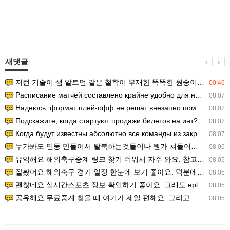
새댓글
저런 기술이 샘 알트먼 같은 철학이 부재한 똑똑한 원숭이에게 있다는게 문제.
00:46
Расписание матчей составлено крайне удобно для нашего часово…
08.07
Надеюсь, формат плей-офф не решат внезапно поменять. https:/…
08.07
Подскажите, когда стартуют продажи билетов на инт? https://g…
08.07
Когда будут известны абсолютно все команды из закрытых квали…
08.07
누가봐도 민둥 만들어서 탈북하는것들이나 뭔가 쳐들어오는 낌새를 미리 알아차리기 위함이지 저걸 전쟁준비라고 하…
08.06
유익해요 해외축구중계 링크 찾기 쉬워서 자주 와요. 참고로 무료스포츠중계 정보 확인할 때 출처 꼭 체크해요.…
08.05
잘봤어요 해외축구 경기 일정 한눈에 보기 좋아요. 덕분에 epl중계 볼 때 공식 중계 채널 먼저 찾아봐요. …
08.05
괜찮네요 실시간스포츠 정보 확인하기 좋아요. 그래도 epl중계 볼 때 공식 중계 채널 먼저 찾아봐요. 북마크…
08.05
공유해요 무료중계 찾을 때 여기가 제일 편해요. 그리고 무료스포츠중계 정보 확인할 때 출처 꼭 체크해요. 앞…
08.05