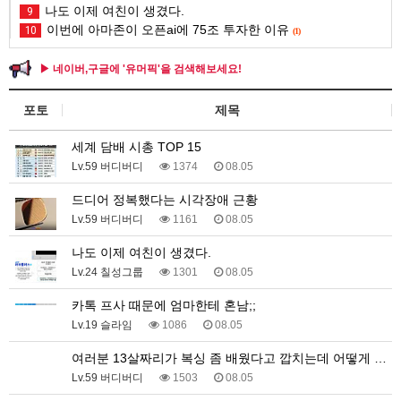
나도 이제 여친이 생겼다.
9
이번에 아마존이 오픈ai에 75조 투자한 이유
10
(1)
▶ 네이버,구글에 '유머픽'을 검색해보세요!
포토
제목
세계 담배 시총 TOP 15
Lv.59 버디버디
1374
08.05
드디어 정복했다는 시각장애 근황
Lv.59 버디버디
1161
08.05
나도 이제 여친이 생겼다.
Lv.24 칠성그룹
1301
08.05
카톡 프사 때문에 엄마한테 혼남;;
Lv.19 슬라임
1086
08.05
여러분 13살짜리가 복싱 좀 배웠다고 깝치는데 어떻게 …
Lv.59 버디버디
1503
08.05