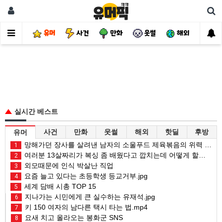
유머
사건
만화
웃썰
해외
핫
실시간 베스트
사건
만화
웃썰
해외
핫딜
후방
유머
망해가던 장사를 살려낸 남자의 소울푸드 제육볶음의 위력 ㅋㅋ
1
여러분 13살짜리가 복싱 좀 배웠다고 깝치는데 어떻게 할까요?
2
외모때문에 인식 박살난 직업
3
요즘 늘고 있다는 초등학생 등교거부.jpg
4
세계 담배 시총 TOP 15
5
지나가는 시민에게 큰 실수하는 유재석.jpg
6
키 150 여자의 남다른 택시 타는 법.mp4
7
요새 치고 올라오는 봉화군 SNS
8