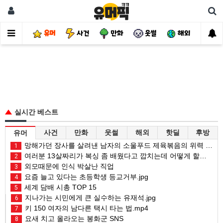
유머
사건
만화
웃썰
해외
핫
실시간 베스트
사건
만화
웃썰
해외
핫딜
후방
유머
망해가던 장사를 살려낸 남자의 소울푸드 제육볶음의 위력 ㅋㅋ
1
여러분 13살짜리가 복싱 좀 배웠다고 깝치는데 어떻게 할까요?
2
외모때문에 인식 박살난 직업
3
요즘 늘고 있다는 초등학생 등교거부.jpg
4
세계 담배 시총 TOP 15
5
지나가는 시민에게 큰 실수하는 유재석.jpg
6
키 150 여자의 남다른 택시 타는 법.mp4
7
요새 치고 올라오는 봉화군 SNS
8