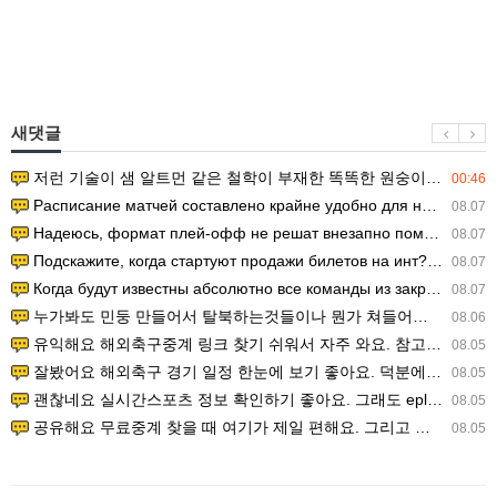
새댓글
저런 기술이 샘 알트먼 같은 철학이 부재한 똑똑한 원숭이에게 있다는게 문제.
00:46
Расписание матчей составлено крайне удобно для нашего часово…
08.07
Надеюсь, формат плей-офф не решат внезапно поменять. https:/…
08.07
Подскажите, когда стартуют продажи билетов на инт? https://g…
08.07
Когда будут известны абсолютно все команды из закрытых квали…
08.07
누가봐도 민둥 만들어서 탈북하는것들이나 뭔가 쳐들어오는 낌새를 미리 알아차리기 위함이지 저걸 전쟁준비라고 하…
08.06
유익해요 해외축구중계 링크 찾기 쉬워서 자주 와요. 참고로 무료스포츠중계 정보 확인할 때 출처 꼭 체크해요.…
08.05
잘봤어요 해외축구 경기 일정 한눈에 보기 좋아요. 덕분에 epl중계 볼 때 공식 중계 채널 먼저 찾아봐요. …
08.05
괜찮네요 실시간스포츠 정보 확인하기 좋아요. 그래도 epl중계 볼 때 공식 중계 채널 먼저 찾아봐요. 북마크…
08.05
공유해요 무료중계 찾을 때 여기가 제일 편해요. 그리고 무료스포츠중계 정보 확인할 때 출처 꼭 체크해요. 앞…
08.05