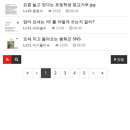
요즘 늘고 있다는 초등학생 등교거부.jpg
Lv.45 몽둥이
1419
08.05
엄마 요새는 꺄! 를 어떻게 쓰는지 알아?
Lv.51 아라셀리
1148
08.05
요새 치고 올라오는 봉화군 SNS
Lv.51 아기물티슈
1333
08.05
정렬
1
2
3
4
5