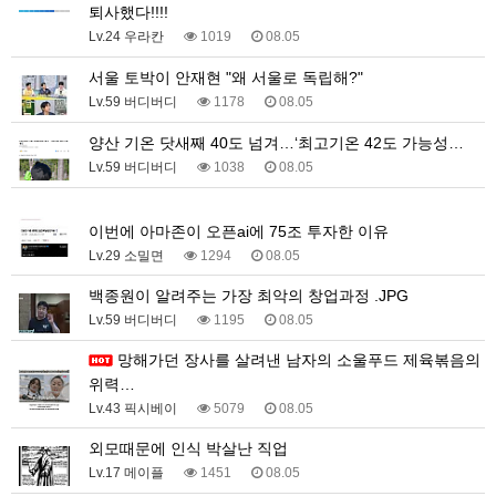
퇴사했다!!!!
Lv.24 우라칸
1019
08.05
서울 토박이 안재현 "왜 서울로 독립해?"
Lv.59 버디버디
1178
08.05
양산 기온 닷새째 40도 넘겨…‘최고기온 42도 가능성…
Lv.59 버디버디
1038
08.05
1
이번에 아마존이 오픈ai에 75조 투자한 이유
Lv.29 소밀면
1294
08.05
백종원이 알려주는 가장 최악의 창업과정 .JPG
Lv.59 버디버디
1195
08.05
망해가던 장사를 살려낸 남자의 소울푸드 제육볶음의
위력…
Lv.43 픽시베이
5079
08.05
외모때문에 인식 박살난 직업
Lv.17 메이플
1451
08.05