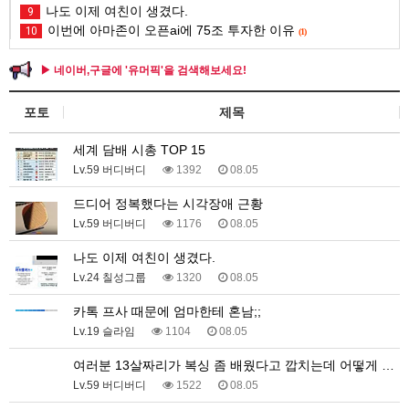
나도 이제 여친이 생겼다.
9
이번에 아마존이 오픈ai에 75조 투자한 이유
10
(1)
▶ 네이버,구글에 '유머픽'을 검색해보세요!
포토
제목
세계 담배 시총 TOP 15
Lv.59 버디버디
1392
08.05
드디어 정복했다는 시각장애 근황
Lv.59 버디버디
1176
08.05
나도 이제 여친이 생겼다.
Lv.24 칠성그룹
1320
08.05
카톡 프사 때문에 엄마한테 혼남;;
Lv.19 슬라임
1104
08.05
여러분 13살짜리가 복싱 좀 배웠다고 깝치는데 어떻게 …
Lv.59 버디버디
1522
08.05